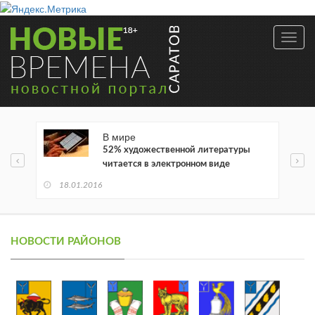
Toggl
navig
В мире
52% художественной литературы
читается в электронном виде
18.01.2016
НОВОСТИ РАЙОНОВ