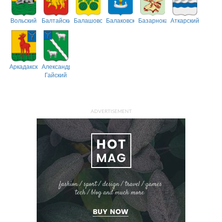
Вольский
Балтайский
Балашовский
Балаковский
Базарнокарабулакский
Аткарский
Аркадакский
Александрово-
Гайский
ADVERTISEMENT