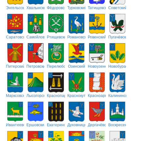
Энгельсский
Хвалынский
Фёдоровский
Турковский
Татищевский
Советский
Саратовский
Самойловский
Ртищевский
Романовский
Ровенский
Пугачёвский
Питерский
Петровский
Перелюбский
Озинский
Новоузенский
Новобурасский
Марксовский
Лысогорский
Краснопартизанский
Краснокутский
Красноармейский
Калининский
Ивантеевский
Ершовский
Екатериновский
Духовницкий
Дергачёвский
Воскресенский