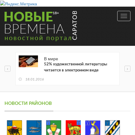
Toggl
navig
В мире
52% художественной литературы
читается в электронном виде
18.01.2016
НОВОСТИ РАЙОНОВ