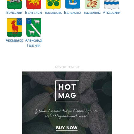
Вольский
Балтайский
Балашовский
Балаковский
Базарнокарабулакский
Аткарский
Аркадакский
Александрово-
Гайский
ADVERTISEMENT