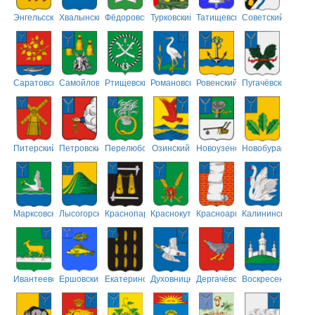
Энгельсский
Хвалынский
Фёдоровский
Турковский
Татищевский
Советский
Саратовский
Самойловский
Ртищевский
Романовский
Ровенский
Пугачёвский
Питерский
Петровский
Перелюбский
Озинский
Новоузенский
Новобурасский
Марксовский
Лысогорский
Краснопартизанский
Краснокутский
Красноармейский
Калининский
Ивантеевский
Ершовский
Екатериновский
Духовницкий
Дергачёвский
Воскресенский