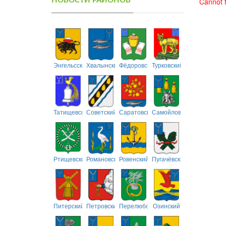
НОВОСТИ РАЙОНОВ
Cannot f
Энгельсский
Хвалынский
Фёдоровский
Турковский
Татищевский
Советский
Саратовский
Самойловский
Ртищевский
Романовский
Ровенский
Пугачёвский
Питерский
Петровский
Перелюбский
Озинский