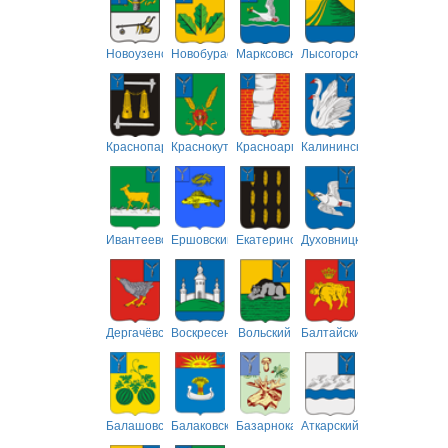
Новоузенский
Новобурасский
Марксовский
Лысогорский
Краснопартизанский
Краснокутский
Красноармейский
Калининский
Ивантеевский
Ершовский
Екатериновский
Духовницкий
Дергачёвский
Воскресенский
Вольский
Балтайский
Балашовский
Балаковский
Базарнокарабулакский
Аткарский