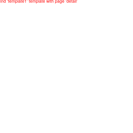
ind 'template1' template with page 'detail'