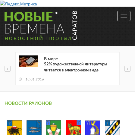
Toggl
navig
В мире
52% художественной литературы
читается в электронном виде
18.01.2016
НОВОСТИ РАЙОНОВ