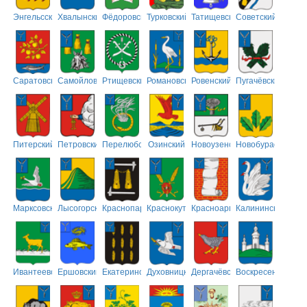
Энгельсский
Хвалынский
Фёдоровский
Турковский
Татищевский
Советский
Саратовский
Самойловский
Ртищевский
Романовский
Ровенский
Пугачёвский
Питерский
Петровский
Перелюбский
Озинский
Новоузенский
Новобурасский
Марксовский
Лысогорский
Краснопартизанский
Краснокутский
Красноармейский
Калининский
Ивантеевский
Ершовский
Екатериновский
Духовницкий
Дергачёвский
Воскресенский