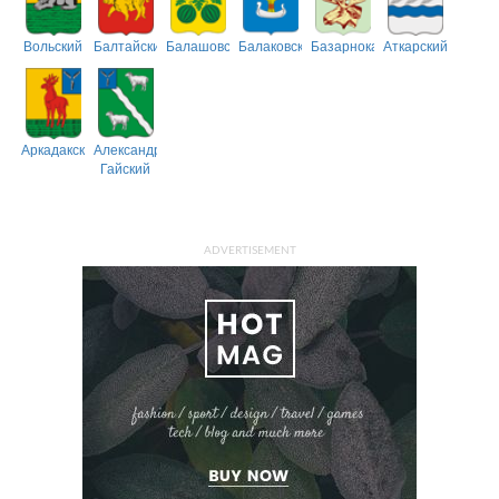
Вольский
Балтайский
Балашовский
Балаковский
Базарнокарабулакский
Аткарский
Аркадакский
Александрово-
Гайский
ADVERTISEMENT