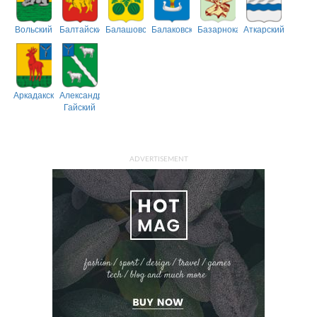
Вольский
Балтайский
Балашовский
Балаковский
Базарнокарабулакский
Аткарский
Аркадакский
Александрово-
Гайский
ADVERTISEMENT