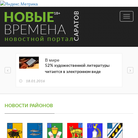
Toggl
navig
В мире
52% художественной литературы
читается в электронном виде
18.01.2016
НОВОСТИ РАЙОНОВ