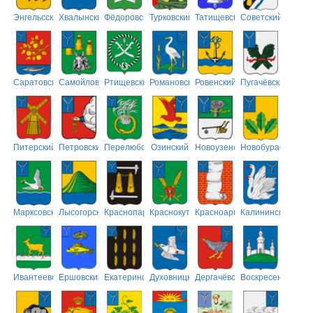
Энгельсский
Хвалынский
Фёдоровский
Турковский
Татищевский
Советский
Саратовский
Самойловский
Ртищевский
Романовский
Ровенский
Пугачёвский
Питерский
Петровский
Перелюбский
Озинский
Новоузенский
Новобурасский
Марксовский
Лысогорский
Краснопартизанский
Краснокутский
Красноармейский
Калининский
Ивантеевский
Ершовский
Екатериновский
Духовницкий
Дергачёвский
Воскресенский