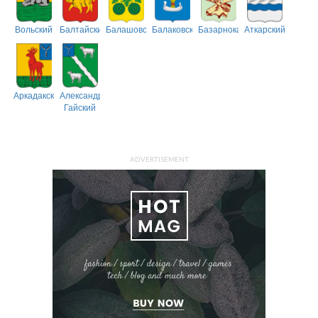
Вольский
Балтайский
Балашовский
Балаковский
Базарнокарабулакский
Аткарский
Аркадакский
Александрово-
Гайский
ADVERTISEMENT