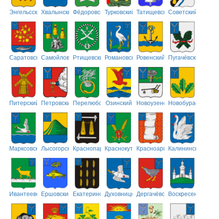
Энгельсский
Хвалынский
Фёдоровский
Турковский
Татищевский
Советский
Саратовский
Самойловский
Ртищевский
Романовский
Ровенский
Пугачёвский
Питерский
Петровский
Перелюбский
Озинский
Новоузенский
Новобурасский
Марксовский
Лысогорский
Краснопартизанский
Краснокутский
Красноармейский
Калининский
Ивантеевский
Ершовский
Екатериновский
Духовницкий
Дергачёвский
Воскресенский