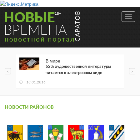
Toggl
navig
В мире
52% художественной литературы
читается в электронном виде
18.01.2016
НОВОСТИ РАЙОНОВ