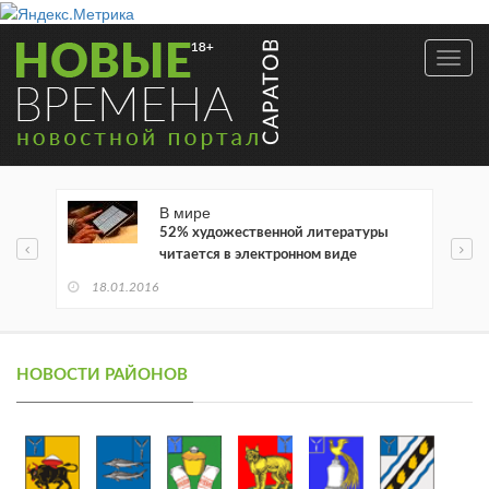
Toggl
navig
В мире
52% художественной литературы
читается в электронном виде
18.01.2016
НОВОСТИ РАЙОНОВ