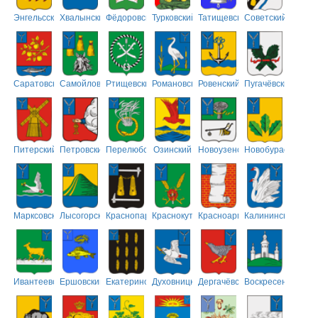
Энгельсский
Хвалынский
Фёдоровский
Турковский
Татищевский
Советский
Саратовский
Самойловский
Ртищевский
Романовский
Ровенский
Пугачёвский
Питерский
Петровский
Перелюбский
Озинский
Новоузенский
Новобурасский
Марксовский
Лысогорский
Краснопартизанский
Краснокутский
Красноармейский
Калининский
Ивантеевский
Ершовский
Екатериновский
Духовницкий
Дергачёвский
Воскресенский