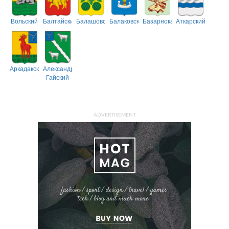
Вольский
Балтайский
Балашовский
Балаковский
Базарнокарабулакский
Аткарский
Аркадакский
Александрово-
Гайский
ADVERTISEMENT