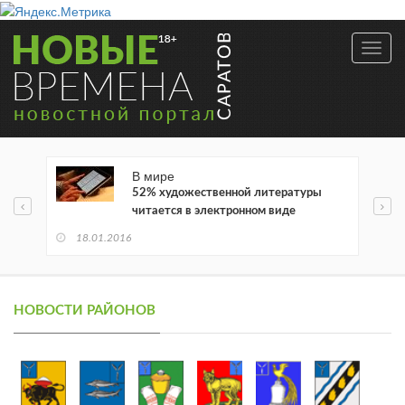
Toggl
navig
В мире
52% художественной литературы
читается в электронном виде
18.01.2016
НОВОСТИ РАЙОНОВ