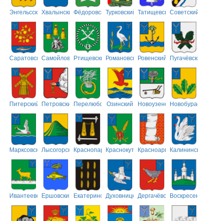
Энгельсский
Хвалынский
Фёдоровский
Турковский
Татищевский
Советский
Саратовский
Самойловский
Ртищевский
Романовский
Ровенский
Пугачёвский
Питерский
Петровский
Перелюбский
Озинский
Новоузенский
Новобурасский
Марксовский
Лысогорский
Краснопартизанский
Краснокутский
Красноармейский
Калининский
Ивантеевский
Ершовский
Екатериновский
Духовницкий
Дергачёвский
Воскресенский