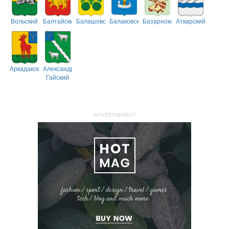
Вольский
Балтайский
Балашовский
Балаковский
Базарнокарабулакский
Аткарский
Аркадакский
Александрово-
Гайский
ADVERTISEMENT