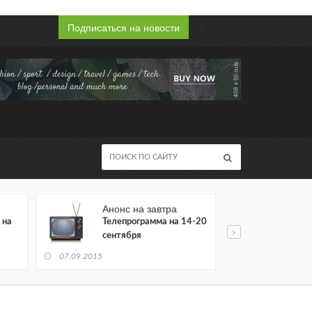
-->
Подписаться на новости
Анонс на завтра
В Ро
 на
Телепрограмма на 14-20
ЦБ Р
сентября
ситу
в де
07.09.2015
23.06.2015
пред
нере