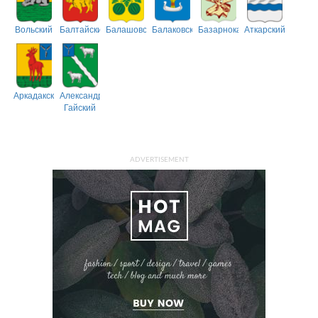
Вольский
Балтайский
Балашовский
Балаковский
Базарнокарабулакский
Аткарский
Аркадакский
Александрово-
Гайский
ADVERTISEMENT