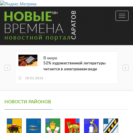
Toggl
navig
В мире
52% художественной литературы
читается в электронном виде
18.01.2016
НОВОСТИ РАЙОНОВ