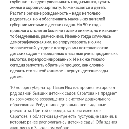
глубинке – следует увеличивать «подъемные», сулить
жилье и хорошую зарплату. То же касается и детей.
Растет в регионе рождаемость – надо не только
радоваться, но и обеспечивать маленьких жителей
губернии местами в детских садах. Но 90-е годы
прошлого столетия были не только лихими, но и какими-
то бездумными, рваческими. Именно тогда случилась
демографическая яма, но впору говорить и о яме
человеческой, угодив в которую, мы потеряли сотни
детских садов – переданных в частные руки, проданных с
молотка, перепрофилированных. И как же тяжело
сегодня запустить обратный процесс, как сложно
сделать столь необходимое – вернуть детские сады
детям.
10 ноября губернатор
Павел Ипатов
проинспектировал
ряд зданий бывших детских садов Саратова на предмет
их возможного возвращения в систему дошкольного
образования. Рейд принес довольно неожиданные
результаты. При той очереди, которая имеется в
Саратове, в областном центре есть пустующие здания, в
которых ранее располагались детские сады! Оба здания
«нашлись» в Заводском районе.