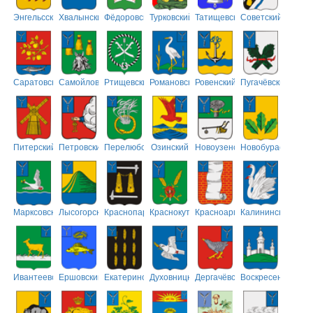
Энгельсский
Хвалынский
Фёдоровский
Турковский
Татищевский
Советский
Саратовский
Самойловский
Ртищевский
Романовский
Ровенский
Пугачёвский
Питерский
Петровский
Перелюбский
Озинский
Новоузенский
Новобурасский
Марксовский
Лысогорский
Краснопартизанский
Краснокутский
Красноармейский
Калининский
Ивантеевский
Ершовский
Екатериновский
Духовницкий
Дергачёвский
Воскресенский