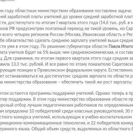
ом году областным министерством образования поставлена задача:
ней заработной платы учителей до уровня средней заработной пла
ти, достигнутого по итогам I квартала этого года (14,6 тыс. руб. в 
онов РФ предусмотрен поэтапный переход на такой уровень, но Сар
е всего четырех регионов России (Москва, Ивановская область и Рес
ебя обязательство сделать среднюю зарплату учителей выше средн
сти уже в этом году. По решению губернатора области
Павла Ипато
лата учителя будет на 5% выше, чем среднеэкономическая, и составит
ц. Для сравнения, по итогам первого квартала этого года средняя з
авила 13,3 тыс. рублей. И все равно по этому показателю Саратовск
рующие позиции в Приволжском федеральном округе. Естественно, 
ет останавливаться на достигнутом: средняя зарплата по области р
ча министерства образования – обеспечить такой же рост зарплаты 
этом остаются программы поддержки учителей. Однако теперь в п
ктер поддержки. В этом году министерство образования области п
урсный отбор лучших педагогических работников по определенным
ам определено 10 победителей среди классных руководителей, 30 
стного конкурса учителей, использующих в учебно-воспитательном
рмационно-коммуникационные технологии, и 22 победителя конкур
транного языка. Общий объем средств, выделенных из областного 