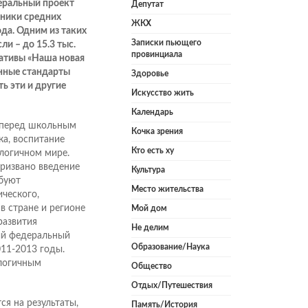
деральный проект
Депутат
еники средних
ЖКХ
да. Одним из таких
Записки пьющего
и – до 15.3 тыс.
провинциала
иативы «Наша новая
енные стандарты
Здоровье
ь эти и другие
Искусство жить
Календарь
 перед школьным
Кочка зрения
ка, воспитание
Кто есть ху
логичном мире.
призвано введение
Культура
ебуют
Место жительства
ческого,
в стране и регионе
Мой дом
развития
Не делим
ый федеральный
Образование/Наука
11-2013 годы.
 логичным
Общество
Отдых/Путешествия
ся на результаты,
Память/История