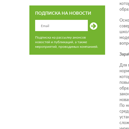
кото
обра
ПОДПИСКА НА НОВОСТИ
Осно
сове
школ
моде
Подписка на рассылку анонсов
новостей и публикаций, а также
вопр
мероприятий, проводимых компанией.
Зара
Для 
норм
кото
повы
обра
зако
нова
По н
сред
уста
слож
учре