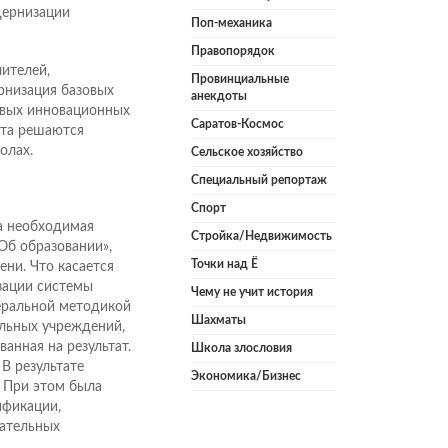
дернизации
Поп-механика
Правопорядок
ителей,
Провинциальные
рнизация базовых
анекдоты
новых инновационных
Саратов-Космос
кта решаются
олах.
Сельское хозяйство
Специальный репортаж
Спорт
а необходимая
Стройка/Недвижимость
Об образовании»,
Точки над Ё
ени. Что касается
зации системы
Чему не учит история
деральной методикой
Шахматы
льных учреждений,
анная на результат.
Школа злословия
В результате
Экономика/Бизнес
. При этом была
ификации,
вательных