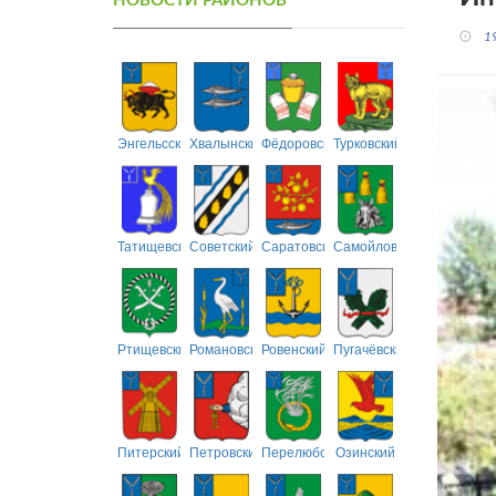
НОВОСТИ РАЙОНОВ
1
Энгельсский
Хвалынский
Фёдоровский
Турковский
Татищевский
Советский
Саратовский
Самойловский
Ртищевский
Романовский
Ровенский
Пугачёвский
Питерский
Петровский
Перелюбский
Озинский