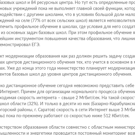
базовых школ и 84 ресурсных центра. Но тут есть определенные пр
 новых учреждений пока не выполняет главной своей функции, кото
модействии с другими школами, что в условиях большой доли мал
ждений на селе (77% от всех сельских школ) является непозволите
печить профильное обучение в школах, где условия для него созда
 из основных задач базовых школ. При этом профильное обучение я
ейшим инструментом повышения качества образования, что лишни
емонстрировал ЕГЭ.
кт модернизации образования как раз должен решить задачу созда
ах центров дистанционного обучения тех, кто учится в основном 
ах. Уже до конца этого года министерство планирует модернизаци
ентов базовых школ до уровня центров дистанционного обучения.
ко дистанционное обучение сегодня невозможно представить себе 
 Интернет. Причем для организации нормального процесса обучен
ходимая скорость интернета – свыше 2 Мгбит/сек. На такой скорос
школ области (32%). И только в десяти из них (Базарно-Карабулакск
горский районы, г. Саратов) скорость в сети Интернет выше 3 Мгбит
ы) пока по-прежнему работают со скоростью ниже 512 Кбит/сек.
стерством образования области совместно с областным министер
ышленности и энергетики проводится постоянный мониторинг во