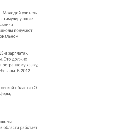
м. Молодой учитель
те стимулирующие
ускники
е школы получают
иональном
3-я зарплата»,
ы. Это должно
ностранному языку,
ебованы. В 2012
овской области «О
феры,
 школы
в области работает