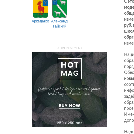
С эт
моде
обще
изме
Аркадакский
Александрово-
руб.
Гайский
школ
обра
изме
ADVERTISEMENT
Наци
обра
поря
Обес
новы
соот
инфо
заде
обра
прое
Имен
допо
Надо