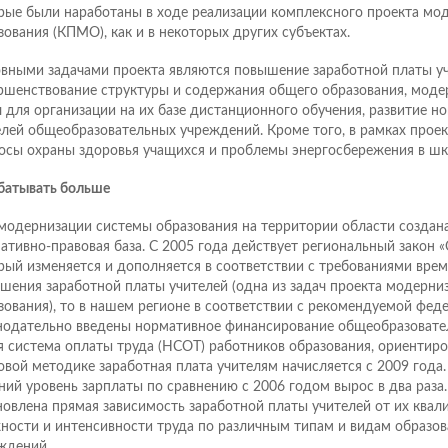
рые были наработаны в ходе реализации комплексного проекта мо
зования (КПМО), как и в некоторых других субъектах.
вными задачами проекта являются повышение заработной платы уч
ршенствование структуры и содержания общего образования, моде
 для организации на их базе дистанционного обучения, развитие 
лей общеобразовательных учреждений. Кроме того, в рамках прое
осы охраны здоровья учащихся и проблемы энергосбережения в шк
батывать больше
модернизации системы образования на территории области создан
ативно-правовая база. С 2005 года действует региональный закон «
рый изменяется и дополняется в соответствии с требованиями врем
шения заработной платы учителей (одна из задач проекта модерни
зования), то в нашем регионе в соответствии с рекомендуемой фе
нодательно введены нормативное финансирование общеобразовате
я система оплаты труда (НСОТ) работников образования, ориентиров
овой методике заработная плата учителям начисляется с 2009 года. 
ний уровень зарплаты по сравнению с 2006 годом вырос в два раза
новлена прямая зависимость заработной платы учителей от их квал
ности и интенсивности труда по различным типам и видам образо
ждений.