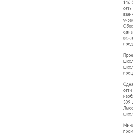
146 
сеть
взаи
учре
Обес
одна
важн
прод
Прое
школ
школ
проц
Одна
сети
необ
309 
Лысо
школ
Мини
пром