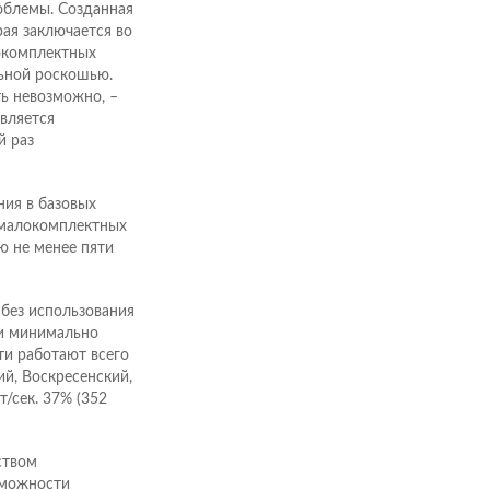
облемы. Созданная
рая заключается во
окомплектных
льной роскошью.
ть невозможно, –
вляется
й раз
ния в базовых
в малокомплектных
ю не менее пяти
без использования
ии минимально
ти работают всего
ий, Воскресенский,
/сек. 37% (352
ством
зможности