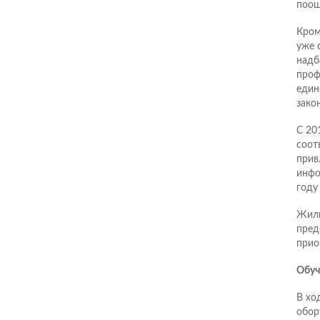
поощ
Кром
уже 
надб
проф
един
зако
С 20
соот
прив
инфо
году
Жили
пред
прио
Обуч
В хо
обор