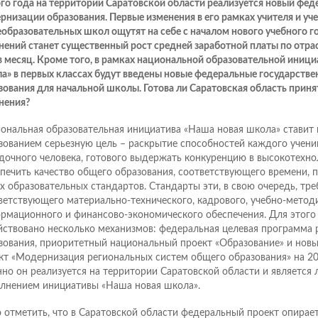
ого года на территории Саратовской области реализуется новый фе
рнизации образования. Первые изменения в его рамках учителя и уч
образовательных школ ощутят на себе с началом нового учебного го
нений станет существенный рост средней заработной платы по отрасл
 в месяц. Кроме того, в рамках национальной образовательной иниц
а» в первых классах будут введены новые федеральные государств
зования для начальной школы. Готова ли Саратовская область принят
нения?
ональная образовательная инициатива «Наша новая школа» ставит
зованием серьезную цель – раскрытие способностей каждого учени
дочного человека, готового выдержать конкуренцию в высокотехно
печить качество общего образования, соответствующего времени, 
х образовательных стандартов. Стандарты эти, в свою очередь, тр
ветствующего материально-технического, кадрового, учебно-методи
рмационного и финансово-экономического обеспечения. Для этого 
йствовано несколько механизмов: федеральная целевая программа 
зования, приоритетный национальный проект «Образование» и нов
кт «Модернизация региональных систем общего образования» на 20
но он реализуется на территории Саратовской области и является
лнением инициативы «Наша новая школа».
 отметить, что в Саратовской области федеральный проект опирает