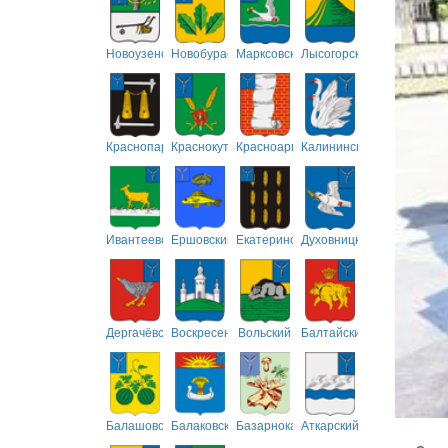
Новоузенский
Новобурасский
Марксовский
Лысогорский
Краснопартизанский
Краснокутский
Красноармейский
Калининский
Ивантеевский
Ершовский
Екатериновский
Духовницкий
Дергачёвский
Воскресенский
Вольский
Балтайский
Балашовский
Балаковский
Базарнокарабулакский
Аткарский