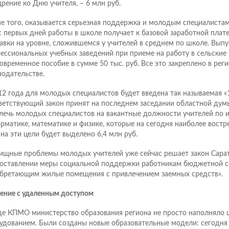
рение ко Дню учителя, – 6 млн руб.
е того, оказывается серьезная поддержка и молодым специалиста
с первых дней работы в школе получает к базовой заработной пла
авки на уровне, сложившемся у учителей в среднем по школе. Вып
ессиональных учебных заведений при приеме на работу в сельски
овременное пособие в сумме 50 тыс. руб. Все это закреплено в рег
нодательстве.
12 года для молодых специалистов будет введена так называемая «1
ветствующий закон принят на последнем заседании областной дум
лечь молодых специалистов на вакантные должности учителей по и
рматике, математике и физике, которые на сегодня наиболее востр
 на эти цели будет выделено 6,4 млн руб.
щные проблемы молодых учителей уже сейчас решает закон Сарат
оставлении меры социальной поддержки работникам бюджетной с
бретающим жилые помещения с привлечением заемных средств».
ение с удаленным доступом
де КПМО министерство образования региона не просто наполняло
удованием. Были созданы новые образовательные модели: сегодня 