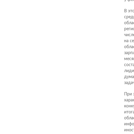
В эт
сред
облас
реги
числ
на с
обла
зарп
меся
сост
лиди
дума
зада
При 
хара
конк
итог
обла
инфо
инос