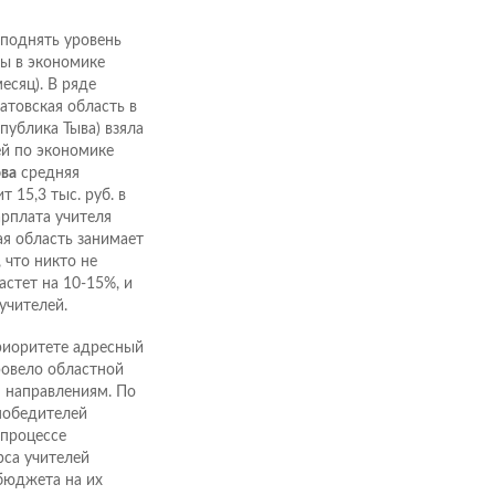
 поднять уровень
ты в экономике
месяц). В ряде
атовская область в
публика Тыва) взяла
ей по экономике
ва
средняя
 15,3 тыс. руб. в
арплата учителя
ая область занимает
что никто не
астет на 10-15%, и
учителей.
риоритете адресный
ровело областной
 направлениям. По
победителей
 процессе
са учителей
бюджета на их