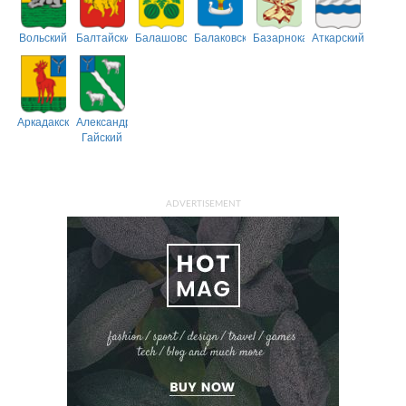
Вольский
Балтайский
Балашовский
Балаковский
Базарнокарабулакский
Аткарский
Аркадакский
Александрово-
Гайский
ADVERTISEMENT