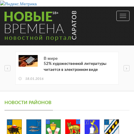
Toggl
navig
В мире
52% художественной литературы
читается в электронном виде
18.01.2016
НОВОСТИ РАЙОНОВ