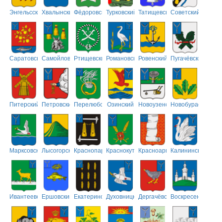
Энгельсский
Хвалынский
Фёдоровский
Турковский
Татищевский
Советский
Саратовский
Самойловский
Ртищевский
Романовский
Ровенский
Пугачёвский
Питерский
Петровский
Перелюбский
Озинский
Новоузенский
Новобурасский
Марксовский
Лысогорский
Краснопартизанский
Краснокутский
Красноармейский
Калининский
Ивантеевский
Ершовский
Екатериновский
Духовницкий
Дергачёвский
Воскресенский