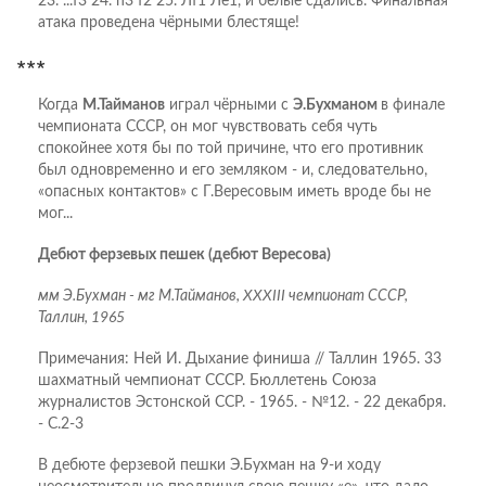
23. ...f3 24. h3 f2 25. Лf1 Лe1, и белые сдались. Финальная
атака проведена чёрными блестяще!
***
Когда
М.Тайманов
играл чёрными с
Э.Бухманом
в финале
чемпионата СССР, он мог чувствовать себя чуть
спокойнее хотя бы по той причине, что его противник
был одновременно и его земляком - и, следовательно,
«опасных контактов» с Г.Вересовым иметь вроде бы не
мог...
Дебют ферзевых пешек (дебют Вересова)
мм Э.Бухман - мг М.Тайманов, XXXIII чемпионат СССР,
Таллин, 1965
Примечания: Ней И. Дыхание финиша // Таллин 1965. 33
шахматный чемпионат СССР. Бюллетень Союза
журналистов Эстонской ССР. - 1965. - №12. - 22 декабря.
- С.2-3
В дебюте ферзевой пешки Э.Бухман на 9-и ходу