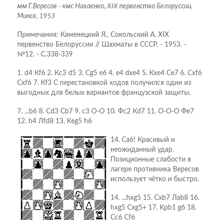
мм Г.Вересов - кмс Нахаенко, XIX первенство Белоруссии,
Минск, 1953
Примечания: Каменецкий Я., Сокольский А. XIX
первенство Белоруссии // Шахматы в СССР. - 1953. -
№12. - С.338-339
1. d4 Кf6 2. Кc3 d5 3. Сg5 e6 4. e4 dxe4 5. Кxe4 Сe7 6. Сxf6
Сxf6 7. Кf3 С перестановкой ходов получился один из
выгодных для белых вариантов французской защиты.
7. ...b6 8. Сd3 Сb7 9. c3 O-O 10. Фc2 Кd7 11. O-O-O Фe7
12. h4 Лfd8 13. Кeg5 h6
14. Сa6! Красивый и
неожиданный удар.
Позиционные слабости в
лагере противника Вересов
использует чётко и быстро.
14. ...hxg5 15. Сxb7 Лab8 16.
hxg5 Сxg5+ 17. Kрb1 g6 18.
Сc6 Сf6