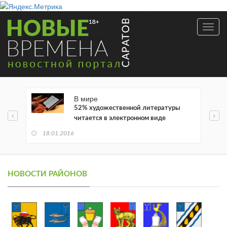
Toggl
navig
В мире
52% художественной литературы
читается в электронном виде
18.01.2016
НОВОСТИ РАЙОНОВ