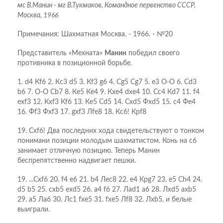
мс В.Манин - мг В.Тукмаков, Командное первенство СССР,
Москва, 1966
Примечания: Шахматная Москва. - 1966. - №20
Представитель «Мехната»
Манин
победил своего
противника в позиционной борьбе.
1. d4 Кf6 2. Кc3 d5 3. Кf3 g6 4. Сg5 Сg7 5. e3 O-O 6. Сd3
b6 7. O-O Сb7 8. Кe5 Кe4 9. Кxe4 dxe4 10. Сc4 Кd7 11. f4
exf3 12. Кxf3 Кf6 13. Кe5 Сd5 14. Сxd5 Фxd5 15. c4 Фe4
16. Фf3 Фxf3 17. gxf3 Лfe8 18. Кc6! Крf8
19. Сxf6! Два последних хода свидетельствуют о тонком
понимани позиции молодым шахматистом. Конь на с6
занимает отличную позицию. Теперь Манин
беспрепятственно надвигает пешки.
19. ...Сxf6 20. f4 e6 21. b4 Лec8 22. e4 Крg7 23. e5 Сh4 24.
d5 b5 25. cxb5 exd5 26. a4 f6 27. Лad1 a6 28. Лxd5 axb5
29. a5 Лa6 30. Лc1 fxe5 31. fxe5 Лf8 32. Лxb5, и белые
выиграли.