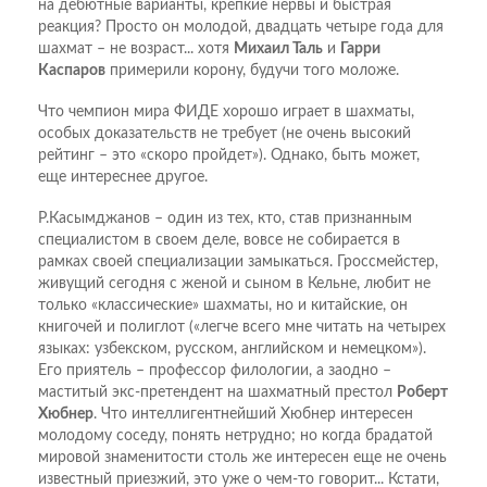
на дебютные варианты, крепкие нервы и быстрая
реакция? Просто он молодой, двадцать четыре года для
шахмат – не возраст... хотя
Михаил Таль
и
Гарри
Каспаров
примерили корону, будучи того моложе.
Что чемпион мира ФИДЕ хорошо играет в шахматы,
особых доказательств не требует (не очень высокий
рейтинг – это «скоро пройдет»). Однако, быть может,
еще интереснее другое.
Р.Касымджанов – один из тех, кто, став признанным
специалистом в своем деле, вовсе не собирается в
рамках своей специализации замыкаться. Гроссмейстер,
живущий сегодня с женой и сыном в Кельне, любит не
только «классические» шахматы, но и китайские, он
книгочей и полиглот («легче всего мне читать на четырех
языках: узбекском, русском, английском и немецком»).
Его приятель – профессор филологии, а заодно –
маститый экс-претендент на шахматный престол
Роберт
Хюбнер
. Что интеллигентнейший Хюбнер интересен
молодому соседу, понять нетрудно; но когда брадатой
мировой знаменитости столь же интересен еще не очень
известный приезжий, это уже о чем-то говорит... Кстати,