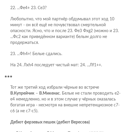
22. ...Фе4+ 23. Се3?
Любопытно, что мой партнёр обдумывал этот ход 10
минут - он всё ещё не почувствовал смертельной
опасности. Ясно, что и после 23. Фе3 Фхg2 (можно и 23.
...Фс2 как приведённом варианте) белым долго не
продержаться.
23. ...Фh4+! Белые сдались.
На 24. Лхh4 последует чистый мат: 24. ...Лf1++.
***
Тот же третий ход избрали чёрные во встрече
В.Купрейчик
–
В.Микенас
. Белые не стали проводить е2-
е4 немедленно, но и в этом случае у чёрных оказалась
богатая игра - несмотря на внешне непретенциозное с7-
с6 (а не с7-с5).
Дебют ферзевых пешек (дебют Вересова)