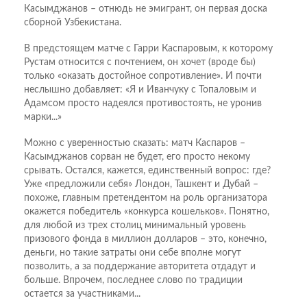
Касымджанов – отнюдь не эмигрант, он первая доска
сборной Узбекистана.
В предстоящем матче с Гарри Каспаровым, к которому
Рустам относится с почтением, он хочет (вроде бы)
только «оказать достойное сопротивление». И почти
неслышно добавляет: «Я и Иванчуку с Топаловым и
Адамсом просто надеялся противостоять, не уронив
марки...»
Можно с уверенностью сказать: матч Каспаров –
Касымджанов сорван не будет, его просто некому
срывать. Остался, кажется, единственный вопрос: где?
Уже «предложили себя» Лондон, Ташкент и Дубай –
похоже, главным претендентом на роль организатора
окажется победитель «конкурса кошельков». Понятно,
для любой из трех столиц минимальный уровень
призового фонда в миллион долларов – это, конечно,
деньги, но такие затраты они себе вполне могут
позволить, а за поддержание авторитета отдадут и
больше. Впрочем, последнее слово по традиции
остается за участниками...