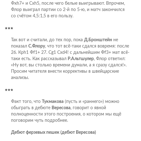
Фхh7+ и Схh5, после чего белые выигрывают. Впрочем,
Флор выиграл партии со 2-й по 5-ю, и матч закончился
со счётом 4,5:1,5 в его пользу.
***
Так вот и считали, до тех пор, пока
Д.Бронштейн
не
показал
С.Флору
, что тот всё-таки сдался вовремя: после
26. Крh1 Фf1+ 27. Cg1 Cxd4! c дальнейшим Фf3+ мат всё-
таки есть. Как рассказывал
Р.Альтшулер
, Флор ответил:
«Ну вот, вы столько времени думали, а я сразу сдался!».
Просим читателя внести коррективы в швейцарские
анализы.
***
Факт того, что
Тукмакова
(пусть и «раннего») можно
обыграть в дебюте
Вересова
, говорит о явной
полноценности этого построения, о котором мы ещё
поговорим чуть подробнее.
Дебют ферзевых пешек (дебют Вересова)