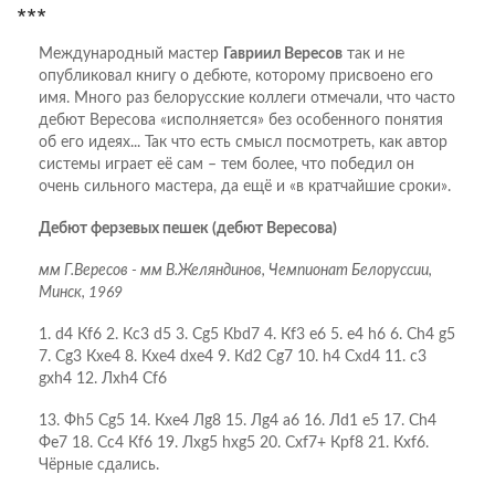
***
Международный мастер
Гавриил Вересов
так и не
опубликовал книгу о дебюте, которому присвоено его
имя. Много раз белорусские коллеги отмечали, что часто
дебют Вересова «исполняется» без особенного понятия
об его идеях... Так что есть смысл посмотреть, как автор
системы играет её сам – тем более, что победил он
очень сильного мастера, да ещё и «в кратчайшие сроки».
Дебют ферзевых пешек (дебют Вересова)
мм Г.Вересов - мм В.Желяндинов, Чемпионат Белоруссии,
Минск, 1969
1. d4 Кf6 2. Кc3 d5 3. Сg5 Кbd7 4. Кf3 e6 5. e4 h6 6. Сh4 g5
7. Сg3 Кxe4 8. Кxe4 dxe4 9. Кd2 Сg7 10. h4 Сxd4 11. c3
gxh4 12. Лxh4 Сf6
13. Фh5 Сg5 14. Кxe4 Лg8 15. Лg4 a6 16. Лd1 e5 17. Сh4
Фe7 18. Сc4 Кf6 19. Лxg5 hxg5 20. Сxf7+ Крf8 21. Кxf6.
Чёрные сдались.