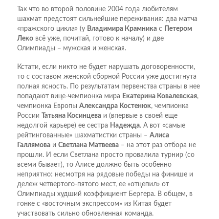
Так что во второй половине 2004 года любителям
шахмат предстоят сильнейшие переживания: два матча
«пражского цикла» (у
Владимира Крамника
с
Петером
Леко
всё уже, почитай, готово к началу) и две
Олимпиады – мужская и женская.
Кстати, если никто не будет нарушать договоренности,
то с составом женской сборной России уже достигнута
полная ясность. По результатам первенства страны в нее
попадают вице-чемпионка мира
Екатерина Ковалевская
,
чемпионка Европы
Александра Костенюк
, чемпионка
России
Татьяна Косинцева
и (впервые в своей еще
недолгой карьере) ее сестра
Надежда
. А вот «самые
рейтингованные» шахматистки страны –
Алиса
Галлямова
и
Светлана Матвеева
– на этот раз отбора не
прошли. И если Светлана просто провалила турнир (со
всеми бывает), то Алисе должно быть особенно
неприятно: несмотря на рядовые победы на финише и
дележ четвертого-пятого мест, ее «отцепил» от
Олимпиады худший коэффициент Бергера. В общем, в
гонке с «восточным экспрессом» из Китая будет
участвовать сильно обновленная команда.