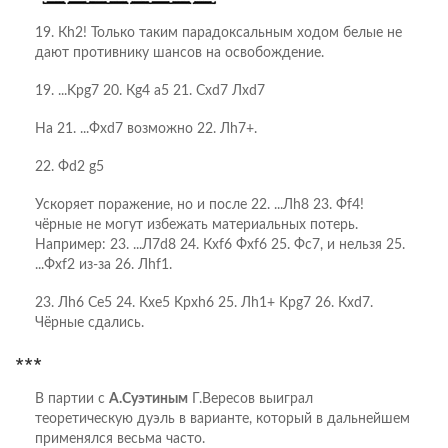
19. Кh2! Только таким парадоксальным ходом белые не
дают противнику шансов на освобождение.
19. ...Kрg7 20. Кg4 a5 21. Сxd7 Лxd7
На 21. ...Фхd7 возможно 22. Лh7+.
22. Фd2 g5
Ускоряет поражение, но и после 22. ...Лh8 23. Фf4!
чёрные не могут избежать материальных потерь.
Например: 23. ...Л7d8 24. Кхf6 Фхf6 25. Фс7, и нельзя 25.
...Фхf2 из-за 26. Лhf1.
23. Лh6 Сe5 24. Кxe5 Kрxh6 25. Лh1+ Kрg7 26. Кxd7.
Чёрные сдались.
***
В партии с
А.Суэтиным
Г.Вересов выиграл
теоретическую дуэль в варианте, который в дальнейшем
применялся весьма часто.