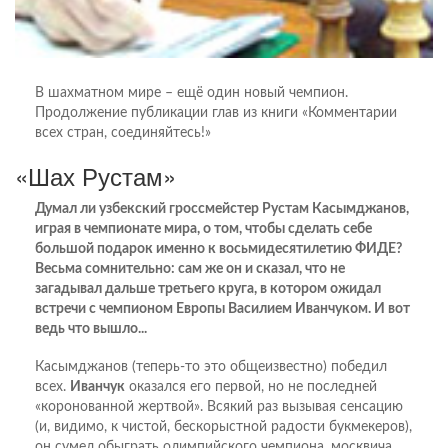
В шахматном мире – ещё один новый чемпион.
Продолжение публикации глав из книги «Комментарии
всех стран, соединяйтесь!»
«Шах Рустам»
Думал ли узбекский гроссмейстер Рустам Касымджанов,
играя в чемпионате мира, о том, чтобы сделать себе
большой подарок именно к восьмидесятилетию ФИДЕ?
Весьма сомнительно: сам же он и сказал, что не
загадывал дальше третьего круга, в котором ожидал
встречи с чемпионом Европы Василием Иванчуком. И вот
ведь что вышло...
Касымджанов (теперь-то это общеизвестно) победил
всех.
Иванчук
оказался его первой, но не последней
«коронованной жертвой». Всякий раз вызывая сенсацию
(и, видимо, к чистой, бескорыстной радости букмекеров),
он сумел обыграть олимпийского чемпиона, москвича