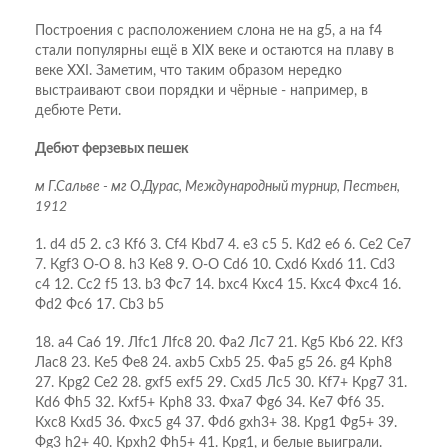
Построения с расположением слона не на g5, а на f4
стали популярны ещё в XIX веке и остаются на плаву в
веке XXI. Заметим, что таким образом нередко
выстраивают свои порядки и чёрные - например, в
дебюте Рети.
Дебют ферзевых пешек
м Г.Сальве - мг О.Дурас, Международный турнир, Пестьен,
1912
1. d4 d5 2. c3 Кf6 3. Сf4 Кbd7 4. e3 c5 5. Кd2 e6 6. Сe2 Сe7
7. Кgf3 O-O 8. h3 Кe8 9. O-O Сd6 10. Сxd6 Кxd6 11. Сd3
c4 12. Сc2 f5 13. b3 Фc7 14. bxc4 Кxc4 15. Кxc4 Фxc4 16.
Фd2 Фc6 17. Сb3 b5
18. a4 Сa6 19. Лfc1 Лfc8 20. Фa2 Лc7 21. Кg5 Кb6 22. Кf3
Лac8 23. Кe5 Фe8 24. axb5 Сxb5 25. Фa5 g5 26. g4 Крh8
27. Крg2 Сe2 28. gxf5 exf5 29. Сxd5 Лc5 30. Кf7+ Крg7 31.
Кd6 Фh5 32. Кxf5+ Крh8 33. Фxa7 Фg6 34. Кe7 Фf6 35.
Кxc8 Кxd5 36. Фxc5 g4 37. Фd6 gxh3+ 38. Крg1 Фg5+ 39.
Фg3 h2+ 40. Крxh2 Фh5+ 41. Крg1, и белые выиграли.