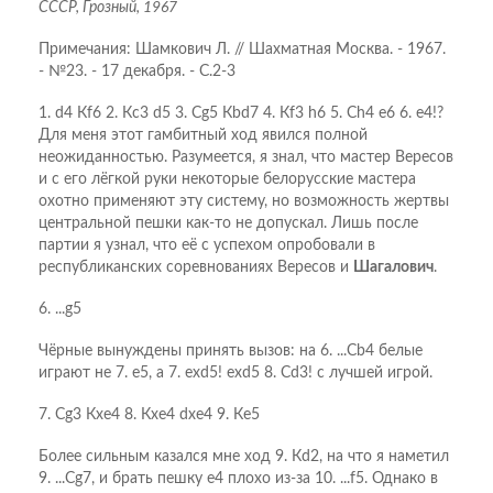
СССР, Грозный, 1967
Примечания: Шамкович Л. // Шахматная Москва. - 1967.
- №23. - 17 декабря. - С.2-3
1. d4 Кf6 2. Кc3 d5 3. Сg5 Кbd7 4. Кf3 h6 5. Сh4 e6 6. e4!?
Для меня этот гамбитный ход явился полной
неожиданностью. Разумеется, я знал, что мастер Вересов
и с его лёгкой руки некоторые белорусские мастера
охотно применяют эту систему, но возможность жертвы
центральной пешки как-то не допускал. Лишь после
партии я узнал, что её с успехом опробовали в
республиканских соревнованиях Вересов и
Шагалович
.
6. ...g5
Чёрные вынуждены принять вызов: на 6. ...Сb4 белые
играют не 7. е5, а 7. ехd5! ехd5 8. Сd3! с лучшей игрой.
7. Сg3 Кxe4 8. Кxe4 dxe4 9. Кe5
Более сильным казался мне ход 9. Кd2, на что я наметил
9. ...Сg7, и брать пешку е4 плохо из-за 10. ...f5. Однако в