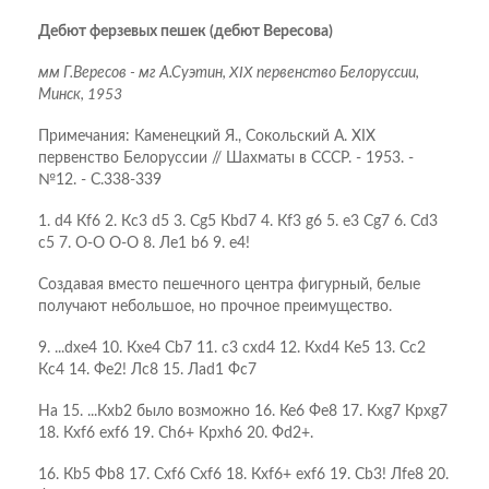
Дебют ферзевых пешек (дебют Вересова)
мм Г.Вересов - мг А.Суэтин, XIX первенство Белоруссии,
Минск, 1953
Примечания: Каменецкий Я., Сокольский А. XIX
первенство Белоруссии // Шахматы в СССР. - 1953. -
№12. - С.338-339
1. d4 Кf6 2. Кc3 d5 3. Сg5 Кbd7 4. Кf3 g6 5. e3 Сg7 6. Сd3
c5 7. O-O O-O 8. Лe1 b6 9. e4!
Создавая вместо пешечного центра фигурный, белые
получают небольшое, но прочное преимущество.
9. ...dxe4 10. Кxe4 Сb7 11. c3 cxd4 12. Кxd4 Кe5 13. Сc2
Кc4 14. Фe2! Лc8 15. Лad1 Фc7
На 15. ...Кхb2 было возможно 16. Ке6 Фе8 17. Кхg7 Крхg7
18. Кхf6 ехf6 19. Сh6+ Крхh6 20. Фd2+.
16. Кb5 Фb8 17. Сxf6 Сxf6 18. Кxf6+ exf6 19. Сb3! Лfe8 20.