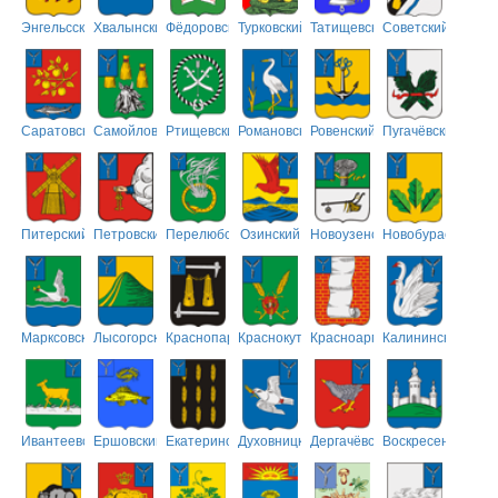
Энгельсский
Хвалынский
Фёдоровский
Турковский
Татищевский
Советский
Саратовский
Самойловский
Ртищевский
Романовский
Ровенский
Пугачёвский
Питерский
Петровский
Перелюбский
Озинский
Новоузенский
Новобурасский
Марксовский
Лысогорский
Краснопартизанский
Краснокутский
Красноармейский
Калининский
Ивантеевский
Ершовский
Екатериновский
Духовницкий
Дергачёвский
Воскресенский