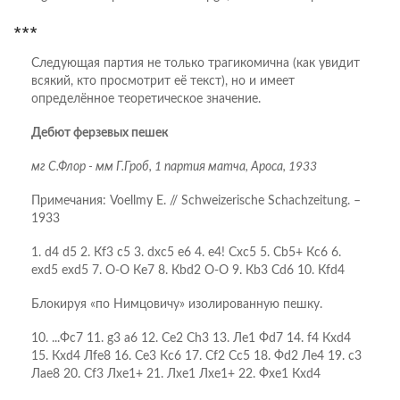
***
Следующая партия не только трагикомична (как увидит
всякий, кто просмотрит её текст), но и имеет
определённое теоретическое значение.
Дебют ферзевых пешек
мг С.Флор - мм Г.Гроб, 1 партия матча, Ароса, 1933
Примечания: Voellmy E. // Schweizerische Schachzeitung. –
1933
1. d4 d5 2. Кf3 c5 3. dxc5 e6 4. e4! Сxc5 5. Сb5+ Кc6 6.
exd5 exd5 7. O-O Кe7 8. Кbd2 O-O 9. Кb3 Сd6 10. Кfd4
Блокируя «по Нимцовичу» изолированную пешку.
10. ...Фc7 11. g3 a6 12. Сe2 Сh3 13. Лe1 Фd7 14. f4 Кxd4
15. Кxd4 Лfe8 16. Сe3 Кc6 17. Сf2 Сc5 18. Фd2 Лe4 19. c3
Лae8 20. Сf3 Лxe1+ 21. Лxe1 Лxe1+ 22. Фxe1 Кxd4