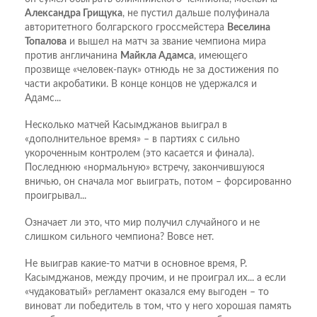
Александра Грищука
, не пустил дальше полуфинала
авторитетного болгарского гроссмейстера
Веселина
Топалова
и вышел на матч за звание чемпиона мира
против англичанина
Майкла Адамса
, имеющего
прозвище «человек-паук» отнюдь не за достижения по
части акробатики. В конце концов не удержался и
Адамс...
Несколько матчей Касымджанов выиграл в
«дополнительное время» – в партиях с сильно
укороченным контролем (это касается и финала).
Последнюю «нормальную» встречу, закончившуюся
вничью, он сначала мог выиграть, потом – форсированно
проигрывал...
Означает ли это, что мир получил случайного и не
слишком сильного чемпиона? Вовсе нет.
Не выиграв какие-то матчи в основное время, Р.
Касымджанов, между прочим, и не проиграл их... а если
«чудаковатый» регламент оказался ему выгоден – то
виноват ли победитель в том, что у него хорошая память