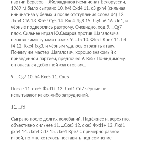
партии Вересов –
Желяндинов
(чемпионат Белоруссии,
1969 г.) было сыграно 10. h4! Схd4 11. с3 gхh4 (сильная
инициатива у белых и после отступления слона d4) 12.
Лхh4 Сf6 13. Фh5! Сg5 14. Кхе4 Лg8 15. Лg4 а6 16. Лd1, и
чёрные подверглись разгрому. Очевидно, ход 9. ...Сg7
плох. Сильнее играл
Ю.Сахаров
против Шагаловича
несколькими турами позже: 9. ...f5 10. Фh5+ Кре7 11. h4
f4 12. Кхе4 fхg3, и чёрным удалось отразить атаку.
Почему же мастер Шагалович, хорошо знакомый с
приведённой партией, предпочёл 9. Ке5? По-видимому,
он опасался дебютной «заготовки»...
9. ...Сg7 10. h4 Кxe5 11. Сxe5
После 11. dхе5 Фхd1+ 12. Лхd1 Сd7 чёрные не
испытывают каких-либо затруднений.
11. ...f6
Сыграно после долгих колебаний. Надёжнее и, вероятно,
объективно сильнее 11. ...Схе5 12. dхе5 Фхd1+ 13. Лхd1
gхh4 14. Лхh4 Сd7 15. Лхе4 Кре7 с примерно равной
игрой, но мне хотелось поставить под сомнение