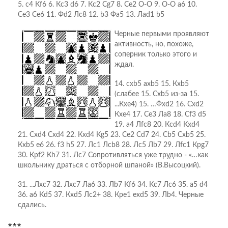
5. c4 Кf6 6. Кc3 d6 7. Кc2 Сg7 8. Сe2 O-O 9. O-O a6 10.
Сe3 Сe6 11. Фd2 Лc8 12. b3 Фa5 13. Лad1 b5
Черные первыми проявляют
активность, но, похоже,
соперник только этого и
ждал.
14. cxb5 axb5 15. Кxb5
(слабее 15. Cхb5 из-за 15.
...Кxe4) 15. …Фxd2 16. Сxd2
Кxe4 17. Сe3 Лa8 18. Сf3 d5
19. a4 Лfc8 20. Кcd4 Кxd4
21. Сxd4 Сxd4 22. Кxd4 Кg5 23. Сe2 Сd7 24. Сb5 Сxb5 25.
Кxb5 e6 26. f3 h5 27. Лc1 Лcb8 28. Лc5 Лb7 29. Лfc1 Крg7
30. Крf2 Кh7 31. Лc7 Сопротивляться уже трудно - «…как
школьнику драться с отборной шпаной» (В.Высоцкий).
31. ...Лxc7 32. Лxc7 Лa6 33. Лb7 Кf6 34. Кc7 Лc6 35. a5 d4
36. a6 Кd5 37. Кxd5 Лc2+ 38. Крe1 exd5 39. Лb4. Черные
сдались.
***