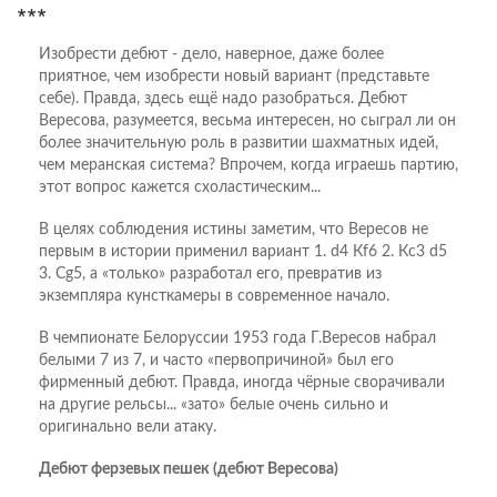
***
Изобрести дебют - дело, наверное, даже более
приятное, чем изобрести новый вариант (представьте
себе). Правда, здесь ещё надо разобраться. Дебют
Вересова, разумеется, весьма интересен, но сыграл ли он
более значительную роль в развитии шахматных идей,
чем меранская система? Впрочем, когда играешь партию,
этот вопрос кажется схоластическим...
В целях соблюдения истины заметим, что Вересов не
первым в истории применил вариант 1. d4 Кf6 2. Кc3 d5
3. Сg5, а «только» разработал его, превратив из
экземпляра кунсткамеры в современное начало.
В чемпионате Белоруссии 1953 года Г.Вересов набрал
белыми 7 из 7, и часто «первопричиной» был его
фирменный дебют. Правда, иногда чёрные сворачивали
на другие рельсы... «зато» белые очень сильно и
оригинально вели атаку.
Дебют ферзевых пешек (дебют Вересова)