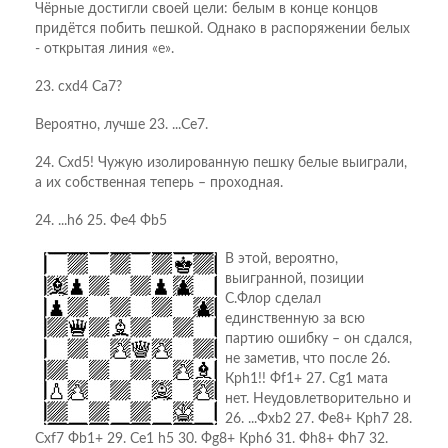
Чёрные достигли своей цели: белым в конце концов
придётся побить пешкой. Однако в распоряжении белых
- открытая линия «е».
23. cxd4 Сa7?
Вероятно, лучше 23. ...Се7.
24. Сxd5! Чужую изолированную пешку белые выиграли,
а их собственная теперь – проходная.
24. ...h6 25. Фe4 Фb5
В этой, вероятно,
выигранной, позиции
С.Флор сделал
единственную за всю
партию ошибку – он сдался,
не заметив, что после 26.
Крh1!! Фf1+ 27. Сg1 мата
нет. Неудовлетворительно и
26. ...Фхb2 27. Фе8+ Крh7 28.
Схf7 Фb1+ 29. Се1 h5 30. Фg8+ Крh6 31. Фh8+ Фh7 32.