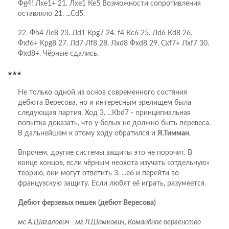
Фg4! Лxe1+ 21. Лxe1 Кe5 Возможности сопротивления
оставляло 21. ...Сd5.
22. Фh4 Лe8 23. Лd1 Kрg7 24. f4 Кc6 25. Лd6 Кd8 26.
Фxf6+ Kрg8 27. Лd7 Лf8 28. Лxd8 Фxd8 29. Сxf7+ Лxf7 30.
Фxd8+. Чёрные сдались.
***
Не только одной из основ современного состяния
дебюта Вересова, но и интересным зрелищем была
следующая партия. Ход 3. ...Кbd7 - принципиальная
попытка доказать, что у белых не должно быть перевеса.
В дальнейшем к этому ходу обратился и
Я.Тимман
.
Впрочем, другие системы защиты это не порочит. В
конце концов, если чёрным неохота изучать «отдельную»
теорию, они могут ответить 3. ...е6 и перейти во
французскую защиту. Если любят её играть, разумеется.
Дебют ферзевых пешек (дебют Вересова)
мс А.Шагалович - мг Л.Шамкович, Командное первенство