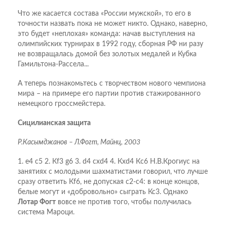
Что же касается состава «России мужской», то его в
точности назвать пока не может никто. Однако, наверно,
это будет «неплохая» команда: начав выступления на
олимпийских турнирах в 1992 году, сборная РФ ни разу
не возвращалась домой без золотых медалей и Кубка
Гамильтона-Рассела...
А теперь познакомьтесь с творчеством нового чемпиона
мира – на примере его партии против стажированного
немецкого гроссмейстера.
Сицилианская защита
Р.Касымджанов – Л.Фогт, Майнц, 2003
1. e4 c5 2. Кf3 g6 3. d4 cxd4 4. Кxd4 Кc6 Н.В.Крогиус на
занятиях с молодыми шахматистами говорил, что лучше
сразу ответить Кf6, не допуская с2-с4: в конце концов,
белые могут и «добровольно» сыграть Кс3. Однако
Лотар Фогт
вовсе не против того, чтобы получилась
система Мароци.