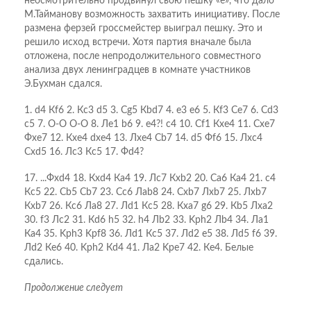
неосмотрительно продвинул свою пешку «е», что дало
М.Тайманову возможность захватить инициативу. После
размена ферзей гроссмейстер выиграл пешку. Это и
решило исход встречи. Хотя партия вначале была
отложена, после непродолжительного совместного
анализа двух ленинградцев в комнате участников
Э.Бухман сдался.
1. d4 Кf6 2. Кc3 d5 3. Сg5 Кbd7 4. e3 e6 5. Кf3 Сe7 6. Сd3
c5 7. O-O O-O 8. Лe1 b6 9. e4?! c4 10. Сf1 Кxe4 11. Сxe7
Фxe7 12. Кxe4 dxe4 13. Лxe4 Сb7 14. d5 Фf6 15. Лxc4
Сxd5 16. Лc3 Кc5 17. Фd4?
17. ...Фxd4 18. Кxd4 Кa4 19. Лc7 Кxb2 20. Сa6 Кa4 21. c4
Кc5 22. Сb5 Сb7 23. Сc6 Лab8 24. Сxb7 Лxb7 25. Лxb7
Кxb7 26. Кc6 Лa8 27. Лd1 Кc5 28. Кxa7 g6 29. Кb5 Лxa2
30. f3 Лc2 31. Кd6 h5 32. h4 Лb2 33. Kрh2 Лb4 34. Лa1
Кa4 35. Kрh3 Kрf8 36. Лd1 Кc5 37. Лd2 e5 38. Лd5 f6 39.
Лd2 Кe6 40. Kрh2 Кd4 41. Лa2 Kрe7 42. Кe4. Белые
сдались.
Продолжение следует