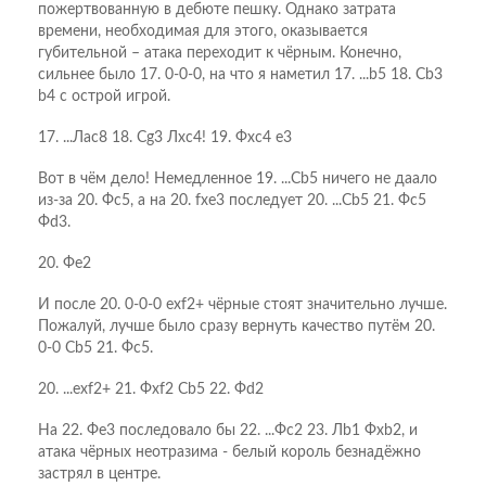
пожертвованную в дебюте пешку. Однако затрата
времени, необходимая для этого, оказывается
губительной – атака переходит к чёрным. Конечно,
сильнее было 17. 0-0-0, на что я наметил 17. ...b5 18. Сb3
b4 с острой игрой.
17. ...Лac8 18. Сg3 Лxc4! 19. Фxc4 e3
Вот в чём дело! Немедленное 19. ...Сb5 ничего не даало
из-за 20. Фс5, а на 20. fхе3 последует 20. ...Сb5 21. Фс5
Фd3.
20. Фe2
И после 20. 0-0-0 ехf2+ чёрные стоят значительно лучше.
Пожалуй, лучше было сразу вернуть качество путём 20.
0-0 Сb5 21. Фс5.
20. ...еxf2+ 21. Фxf2 Cb5 22. Фd2
На 22. Фе3 последовало бы 22. ...Фс2 23. Лb1 Фхb2, и
атака чёрных неотразима - белый король безнадёжно
застрял в центре.