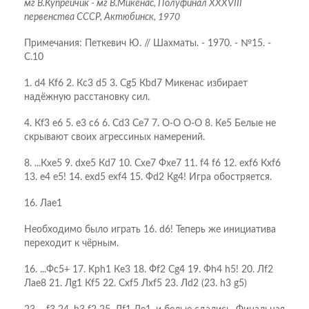
мг В.Купрейчик - мг В.Микенас, Полуфинал XXXVIII
первенства СССР, Актюбинск, 1970
Примечания: Петкевич Ю. // Шахматы. - 1970. - №15. -
С.10
1. d4 Кf6 2. Кc3 d5 3. Сg5 Кbd7 Микенас избирает
надёжную расстановку сил.
4. Кf3 e6 5. e3 c6 6. Сd3 Сe7 7. O-O O-O 8. Кe5 Белые не
скрывают своих агрессиных намерений.
8. ...Кxe5 9. dxe5 Кd7 10. Сxe7 Фxe7 11. f4 f6 12. exf6 Кxf6
13. e4 e5! 14. exd5 exf4 15. Фd2 Кg4! Игра обостряется.
16. Лae1
Необходимо было играть 16. d6! Теперь же инициатива
переходит к чёрным.
16. ...Фc5+ 17. Kрh1 Кe3 18. Фf2 Сg4 19. Фh4 h5! 20. Лf2
Лae8 21. Лg1 Кf5 22. Сxf5 Лxf5 23. Лd2 (23. h3 g5)