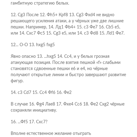
гамбитную стратегию белых.
12. Сg3 После 12. Фh5+ Крf8 13. Сg3 Фхd4 не видно
решающего усиления атаки, а у чёрных уже две лишние
пешки. Например, 14. Лд1 Фb4+ 15. с3 Фе7 16. Сb5 е5,
или 14. Схс7 Фс5 15. Сg3 е5, или 14. с3 Фd8 15. Лd1 Фе7.
12... O-O 13. hxg5 fxg5
Явно опасно 13. ...hхg5 14. Сс4, и у белых грозная
атакующая позиция. После взятия пешкой «f» слабыми
становятся сдвоенные пешки е6 и е4, но чёрные
получают открытые линии и быстро завершают развитие
фигур.
14. c3 Сd7 15. Сc4 Фf6 16. Фe2
В случае 16. Фg4 Лае8 17. Фхе4 Сс6 18. Фе2 Схg2 чёрные
сохраняли инициативу.
16. ...Фf5 17. Сxc7?
Вполне естественное желание отыграть