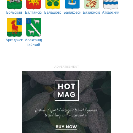
Вольский
Балтайский
Балашовский
Балаковский
Базарнокарабулакский
Аткарский
Аркадакский
Александрово-
Гайский
ADVERTISEMENT