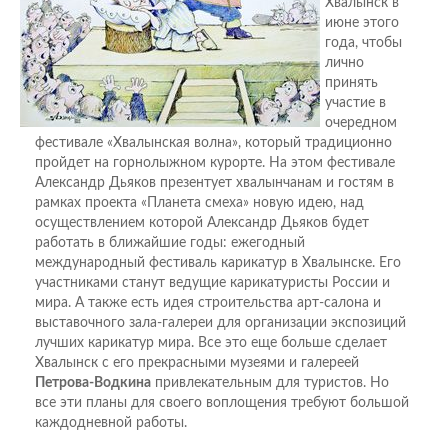
Хвалынск в
июне этого
года, чтобы
лично
принять
участие в
очередном
фестивале «Хвалынская волна», который традиционно
пройдет на горнолыжном курорте. На этом фестивале
Александр Дьяков презентует хвалынчанам и гостям в
рамках проекта «Планета смеха» новую идею, над
осуществлением которой Александр Дьяков будет
работать в ближайшие годы: ежегодный
международный фестиваль карикатур в Хвалынске. Его
участниками станут ведущие карикатуристы России и
мира. А также есть идея строительства арт-салона и
выставочного зала-галереи для организации экспозиций
лучших карикатур мира. Все это еще больше сделает
Хвалынск с его прекрасными музеями и галереей
Петрова-Водкина
привлекательным для туристов. Но
все эти планы для своего воплощения требуют большой
каждодневной работы.