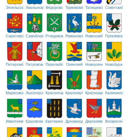
Энгельсский
Хвалынский
Фёдоровский
Турковский
Татищевский
Советский
Саратовский
Самойловский
Ртищевский
Романовский
Ровенский
Пугачёвский
Питерский
Петровский
Перелюбский
Озинский
Новоузенский
Новобурасский
Марксовский
Лысогорский
Краснопартизанский
Краснокутский
Красноармейский
Калининский
Ивантеевский
Ершовский
Екатериновский
Духовницкий
Дергачёвский
Воскресенский