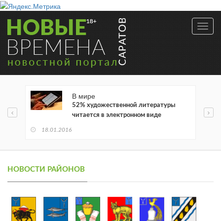
Toggl
navig
В мире
52% художественной литературы
читается в электронном виде
18.01.2016
НОВОСТИ РАЙОНОВ