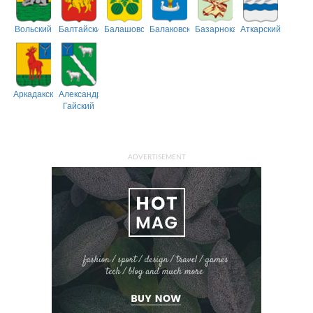
Вольский
Балтайский
Балашовский
Балаковский
Базарнокарабулакский
Аткарский
Аркадакский
Александрово-
Гайский
ADVERTISEMENT