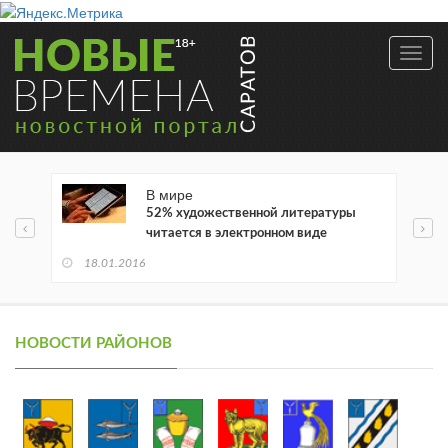
Toggl
navig
В мире
52% художественной литературы
читается в электронном виде
18.01.2016
НОВОСТИ РАЙОНОВ