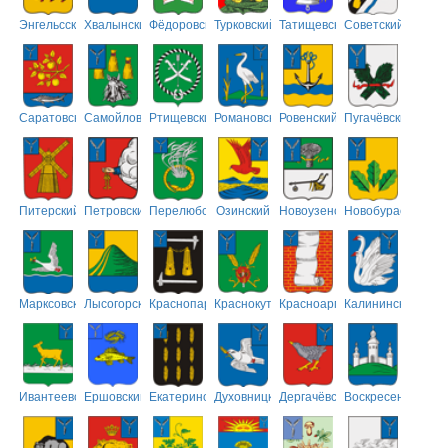
Энгельсский
Хвалынский
Фёдоровский
Турковский
Татищевский
Советский
Саратовский
Самойловский
Ртищевский
Романовский
Ровенский
Пугачёвский
Питерский
Петровский
Перелюбский
Озинский
Новоузенский
Новобурасский
Марксовский
Лысогорский
Краснопартизанский
Краснокутский
Красноармейский
Калининский
Ивантеевский
Ершовский
Екатериновский
Духовницкий
Дергачёвский
Воскресенский