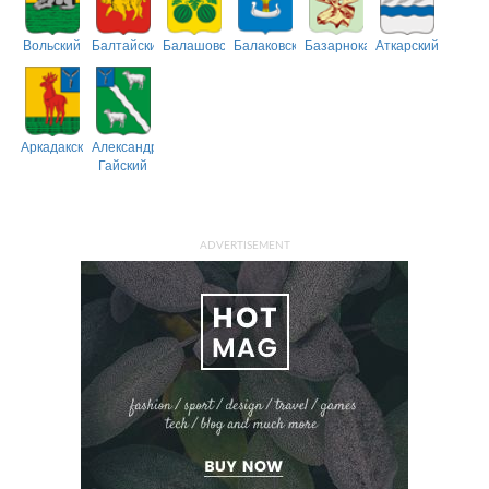
Вольский
Балтайский
Балашовский
Балаковский
Базарнокарабулакский
Аткарский
Аркадакский
Александрово-
Гайский
ADVERTISEMENT