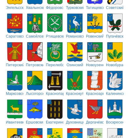
Энгельсский
Хвалынский
Фёдоровский
Турковский
Татищевский
Советский
Саратовский
Самойловский
Ртищевский
Романовский
Ровенский
Пугачёвский
Питерский
Петровский
Перелюбский
Озинский
Новоузенский
Новобурасский
Марксовский
Лысогорский
Краснопартизанский
Краснокутский
Красноармейский
Калининский
Ивантеевский
Ершовский
Екатериновский
Духовницкий
Дергачёвский
Воскресенский