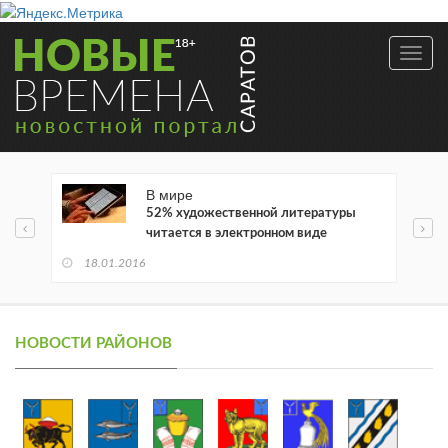
Toggl
navig
В мире
52% художественной литературы
читается в электронном виде
18.01.2016
НОВОСТИ РАЙОНОВ