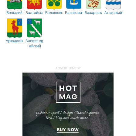
Вольский
Балтайский
Балашовский
Балаковский
Базарнокарабулакский
Аткарский
Аркадакский
Александрово-
Гайский
ADVERTISEMENT