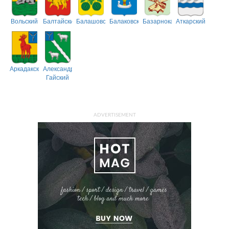
Вольский
Балтайский
Балашовский
Балаковский
Базарнокарабулакский
Аткарский
Аркадакский
Александрово-
Гайский
ADVERTISEMENT