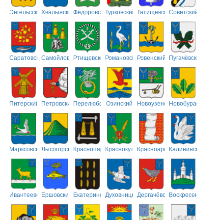
Энгельсский
Хвалынский
Фёдоровский
Турковский
Татищевский
Советский
Саратовский
Самойловский
Ртищевский
Романовский
Ровенский
Пугачёвский
Питерский
Петровский
Перелюбский
Озинский
Новоузенский
Новобурасский
Марксовский
Лысогорский
Краснопартизанский
Краснокутский
Красноармейский
Калининский
Ивантеевский
Ершовский
Екатериновский
Духовницкий
Дергачёвский
Воскресенский