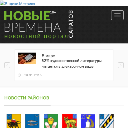
Toggl
navig
В мире
52% художественной литературы
читается в электронном виде
18.01.2016
НОВОСТИ РАЙОНОВ