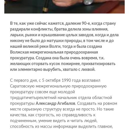
В те, как уже сейчас кажется, далекие 90-е, когда страну
раздирали конфликты, братва делила зоны влияния,
ларьки, рынки и крышевание целых заводов, когда и дела
никому не было до матушки природы, в том числе и до
нашей великой реки Волги, тогда и была создана
Волжская межрегиональная природоохранная
прокуратура. Создана она была очень вовремя, т.к.
желающих оторвать кусок пожирнее, прихватизировать
или элементарно вырубить, хватало с лихвой.
С первого дня, с 5 октября 1990 года возглавил
Саратовскую межрегиональную природоохранную
прокуратуру совсем еще молодой
тридцатичетырехлетний начальник отдела областной
прокуратуры
Александр Агибалов
. Создавать на ровном
месте серьезную структуру всегда не просто. Но такие
качества, как строгость, но справедливость к
подчиненным, умение видеть и читать людей,
способность из массы информации выделить главное,