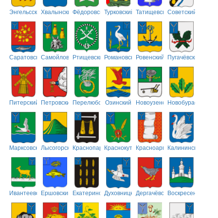
Энгельсский
Хвалынский
Фёдоровский
Турковский
Татищевский
Советский
Саратовский
Самойловский
Ртищевский
Романовский
Ровенский
Пугачёвский
Питерский
Петровский
Перелюбский
Озинский
Новоузенский
Новобурасский
Марксовский
Лысогорский
Краснопартизанский
Краснокутский
Красноармейский
Калининский
Ивантеевский
Ершовский
Екатериновский
Духовницкий
Дергачёвский
Воскресенский