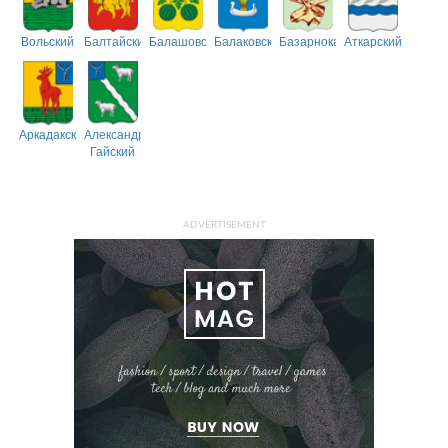
Вольский
Балтайский
Балашовский
Балаковский
Базарнокарабулакский
Аткарский
Аркадакский
Александрово-
Гайский
ADVERTISEMENT