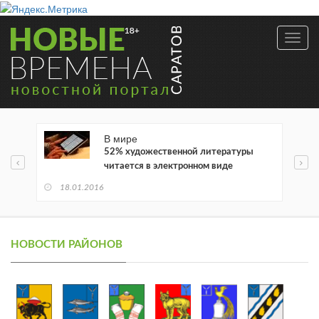
Toggl
navig
В мире
52% художественной литературы
читается в электронном виде
18.01.2016
НОВОСТИ РАЙОНОВ