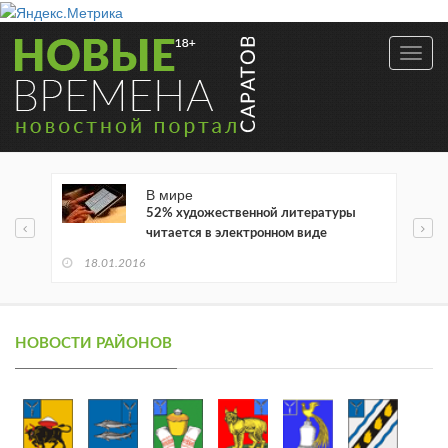
Toggl
navig
В мире
52% художественной литературы
читается в электронном виде
18.01.2016
НОВОСТИ РАЙОНОВ