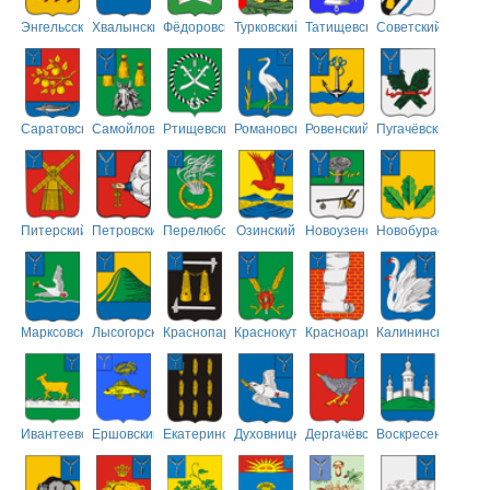
Энгельсский
Хвалынский
Фёдоровский
Турковский
Татищевский
Советский
Саратовский
Самойловский
Ртищевский
Романовский
Ровенский
Пугачёвский
Питерский
Петровский
Перелюбский
Озинский
Новоузенский
Новобурасский
Марксовский
Лысогорский
Краснопартизанский
Краснокутский
Красноармейский
Калининский
Ивантеевский
Ершовский
Екатериновский
Духовницкий
Дергачёвский
Воскресенский