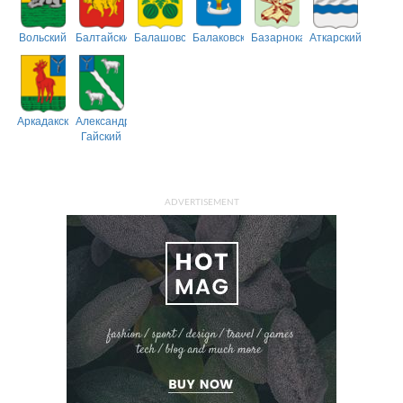
Вольский
Балтайский
Балашовский
Балаковский
Базарнокарабулакский
Аткарский
Аркадакский
Александрово-
Гайский
ADVERTISEMENT