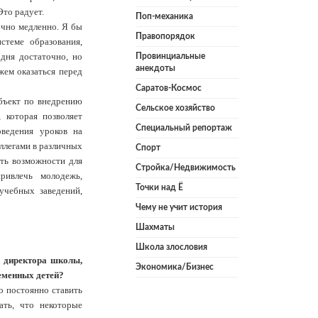
Это радует.
Поп-механика
очно медленно. Я бы
Правопорядок
стеме образования,
одня достаточно, но
Провинциальные
анекдоты
жем оказаться перед
Саратов-Космос
объект по внедрению
Сельское хозяйство
 которая позволяет
Специальный репортаж
оведения уроков на
оллегами в различных
Спорт
сть возможности для
Стройка/Недвижимость
ривлечь молодежь,
Точки над Ё
учебных заведений,
Чему не учит история
Шахматы
Школа злословия
и директора школы,
Экономика/Бизнес
ременных детей?
до постоянно ставить
ать, что некоторые