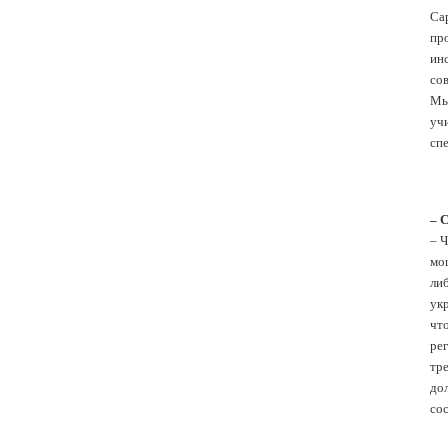
Са
пр
ин
со
Мы
учи
спе
– 
– 
мо
ли
ук
чт
ре
тр
до
сос