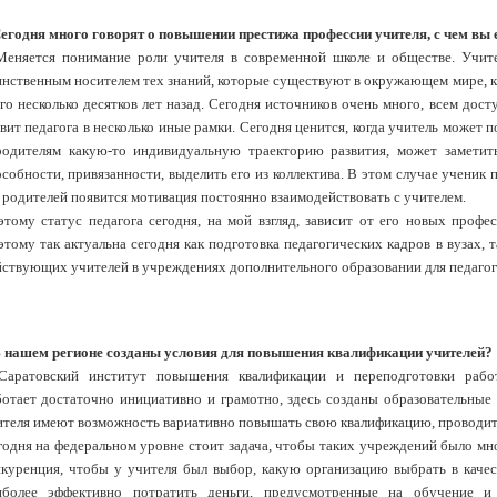
Сегодня много говорят о повышении престижа профессии учителя, с чем вы 
Меняется понимание роли учителя в современной школе и обществе. Учите
инственным носителем тех знаний, которые существуют в окружающем мире, ка
го несколько десятков лет назад. Сегодня источников очень много, всем дост
вит педагога в несколько иные рамки. Сегодня ценится, когда учитель может 
родителям какую-то индивидуальную траекторию развития, может заметит
собности, привязанности, выделить его из коллектива. В этом случае ученик 
 родителей появится мотивация постоянно взаимодействовать с учителем.
этому статус педагога сегодня, на мой взгляд, зависит от его новых профе
тому так актуальна сегодня как подготовка педагогических кадров в вузах, 
йствующих учителей в учреждениях дополнительного образовании для педагог
В нашем регионе созданы условия для повышения квалификации учителей?
Саратовский институт повышения квалификации и переподготовки работ
ботает достаточно инициативно и грамотно, здесь созданы образовательные
ителя имеют возможность вариативно повышать свою квалификацию, проводит
годня на федеральном уровне стоит задача, чтобы таких учреждений было мно
нкуренция, чтобы у учителя был выбор, какую организацию выбрать в каче
иболее эффективно потратить деньги, предусмотренные на обучение и 