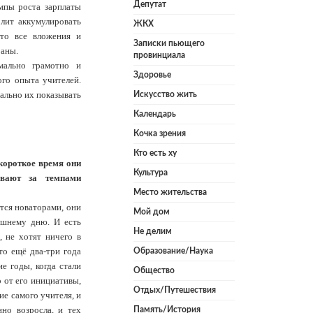
Депутат
мпы роста зарплаты
лит аккумулировать
ЖКХ
что все вложения и
Записки пьющего
раны.
провинциала
мально грамотно и
Здоровье
го опыта учителей.
еально их показывать
Искусство жить
Календарь
Кочка зрения
Кто есть ху
 короткое время они
Культура
евают за темпами
Место жительства
ются новаторами, они
Мой дом
рашнему дню. И есть
Не делим
, не хотят ничего в
то ещё два-три года
Образование/Наука
е годы, когда стали
Общество
 от его инициативы,
Отдых/Путешествия
ие самого учителя, и
но возросла, и тех
Память/История