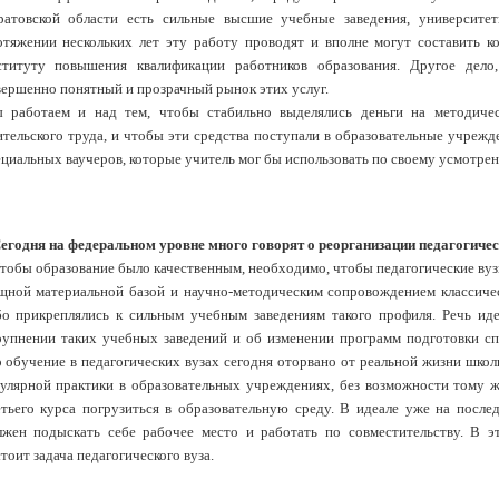
ратовской области есть сильные высшие учебные заведения, университе
отяжении нескольких лет эту работу проводят и вполне могут составить 
ституту повышения квалификации работников образования. Другое дело
вершенно понятный и прозрачный рынок этих услуг.
 работаем и над тем, чтобы стабильно выделялись деньги на методиче
тельского труда, и чтобы эти средства поступали в образовательные учрежде
циальных ваучеров, которые учитель мог бы использовать по своему усмотре
Сегодня на федеральном уровне много говорят о реорганизации педагогич
Чтобы образование было качественным, необходимо, чтобы педагогические вуз
щной материальной базой и научно-методическим сопровождением классичес
бо прикреплялись к сильным учебным заведениям такого профиля. Речь иде
рупнении таких учебных заведений и об изменении программ подготовки сп
о обучение в педагогических вузах сегодня оторвано от реальной жизни школ
гулярной практики в образовательных учреждениях, без возможности тому ж
етьего курса погрузиться в образовательную среду. В идеале уже на после
лжен подыскать себе рабочее место и работать по совместительству. В эт
тоит задача педагогического вуза.