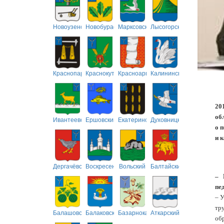
Новоузенский
Новобурасский
Марксовский
Лысогорский
Краснопартизанский
Краснокутский
Красноармейский
Калининский
20
об
Ивантеевский
Ершовский
Екатериновский
Духовницкий
о 
и к
Дергачёвский
Воскресенский
Вольский
Балтайский
– 
пе
– У
тр
Балашовский
Балаковский
Базарнокарабулакский
Аткарский
об