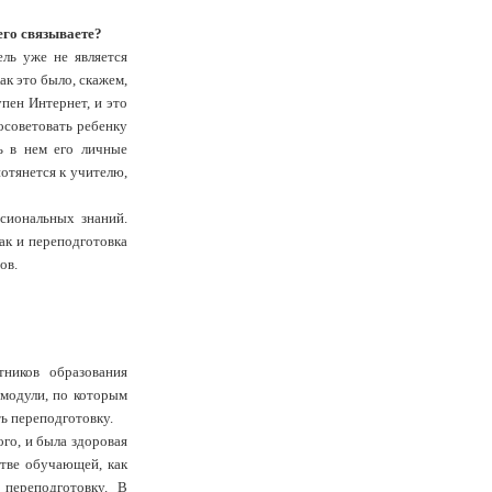
его связываете?
ль уже не является
к это было, скажем,
упен Интернет, и это
посоветовать ребенку
ь в нем его личные
потянется к учителю,
ссиональных знаний.
так и переподготовка
ов.
ников образования
 модули, по которым
ь переподготовку.
го, и была здоровая
стве обучающей, как
переподготовку. В