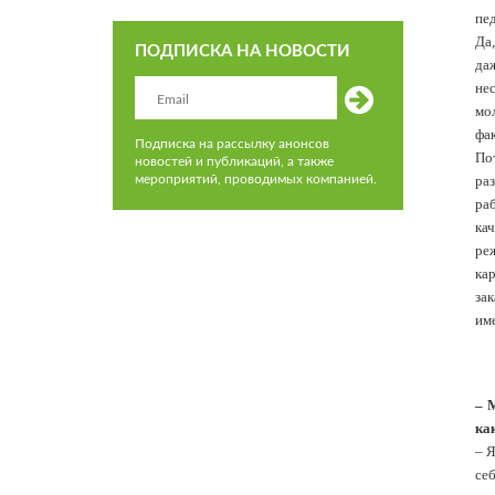
пед
Да
ПОДПИСКА НА НОВОСТИ
да
не
мо
фак
Подписка на рассылку анонсов
По
новостей и публикаций, а также
мероприятий, проводимых компанией.
ра
ра
кач
ре
ка
за
им
– 
ка
– Я
се