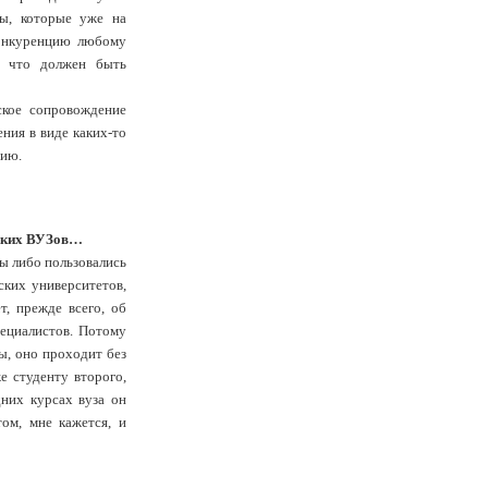
ты, которые уже на
конкуренцию любому
, что должен быть
ское сопровождение
ния в виде каких-то
нию.
еских ВУЗов…
ы либо пользовались
ких университетов,
т, прежде всего, об
ециалистов. Потому
ы, оно проходит без
е студенту второго,
дних курсах вуза он
ом, мне кажется, и