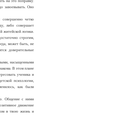
ть на это поправку.
до завоевывать. Оно
и совершенно четко
ду, либо совершает
й житейской логики.
остаточно строгим,
гда, может быть, не
ятся доверительные
нными, насыщенными
накома. В этом плане
ересовать ученика и
етской психологии,
менилось, как были
но. Общение с ними
позитивное движение
изм в твою жизнь и