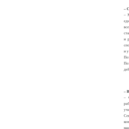
– 
– 
ед
все
ста
и 
спо
и у
По
Поэ
де
– 
– 
ра
уч
Се
ко
на