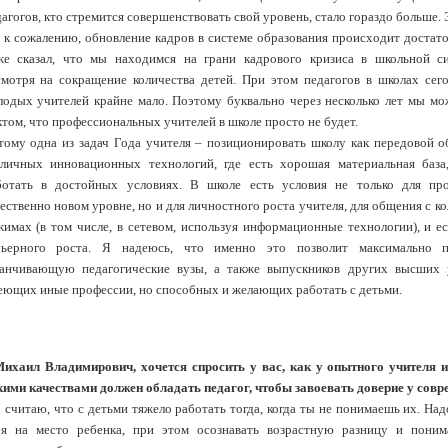
агогов, кто стремится совершенствовать свой уровень, стало гораздо больше. 
, к сожалению, обновление кадров в системе образования происходит достат
же сказал, что мы находимся на грани кадрового кризиса в школьной си
смотря на сокращение количества детей. При этом педагогов в школах сег
лодых учителей крайне мало. Поэтому буквально через несколько лет мы мо
том, что профессиональных учителей в школе просто не будет.
тому одна из задач Года учителя – позиционировать школу как передовой 
зличных инновационных технологий, где есть хорошая материальная база,
ботать в достойных условиях. В школе есть условия не только для пр
ественно новом уровне, но и для личностного роста учителя, для общения с к
жимах (в том числе, в сетевом, используя информационные технологии), и е
рьерного роста. Я надеюсь, что именно это позволит максимально п
канчивающую педагогические вузы, а также выпускников других высших 
еющих иные профессии, но способных и желающих работать с детьми.
Михаил Владимирович, хочется спросить у вас, как у опытного учителя 
кими качествами должен обладать педагог, чтобы завоевать доверие у сов
 считаю, что с детьми тяжело работать тогда, когда ты не понимаешь их. На
бя на место ребенка, при этом осознавать возрастную разницу и поним