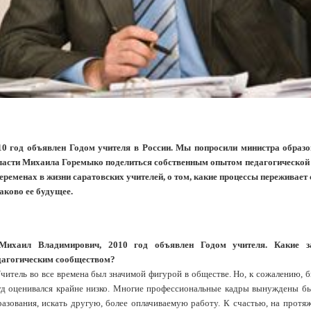
10 год объявлен Годом учителя в России. Мы попросили министра образ
ласти Михаила Горемыко поделиться собственным опытом педагогической 
переменах в жизни саратовских учителей, о том, какие процессы переживае
аково ее будущее.
Михаил Владимирович, 2010 год объявлен Годом учителя. Какие за
дагогическим сообществом?
читель во все времена был значимой фигурой в обществе. Но, к сожалению, б
уд оценивался крайне низко. Многие профессиональные кадры вынуждены бы
разования, искать другую, более оплачиваемую работу. К счастью, на протя