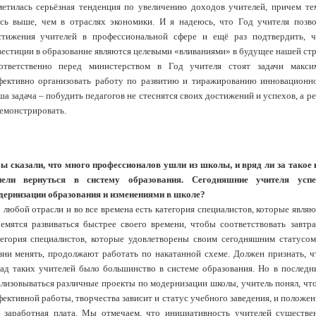
метилась серьёзная тенденция по увеличению доходов учителей, причем те
есь выше, чем в отраслях экономики. И я надеюсь, что Год учителя позво
стижения учителей в профессиональной сфере и ещё раз подтвердить, 
вестиции в образование являются целевыми «вливаниями» в будущее нашей ст
ответственно перед министерством в Год учителя стоят задачи макси
фективно организовать работу по развитию и тиражированию инновационно
а задача – побудить педагогов не стеснятся своих достижений и успехов, а р
демонстрировать.
Вы сказали, что много профессионалов ушли из школы, и вряд ли за такое
пели вернуться в систему образования. Сегодняшние учителя усп
дернизации образования и изменениями в школе?
 любой отрасли и во все времена есть категория специалистов, которые явля
ремятся развиваться быстрее своего времени, чтобы соответствовать завт
тегория специалистов, которые удовлетворены своим сегодняшним статусом
зни менять, продолжают работать по накатанной схеме. Должен признать, ч
зад таких учителей было большинство в системе образования. Но в последни
ализовываться различные проекты по модернизации школы, учитель понял, что
ективной работы, творчества зависит и статус учебного заведения, и положен
о заработная плата. Мы отмечаем, что инициативность учителей существен