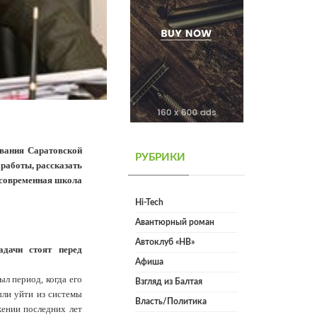
ования Саратовской
РУБРИКИ
работы, рассказать
т современная школа
Hi-Tech
Авантюрный роман
Автоклуб «НВ»
дачи стоят перед
Афиша
ыл период, когда его
Взгляд из Балтая
ли уйти из системы
Власть/Политика
жении последних лет