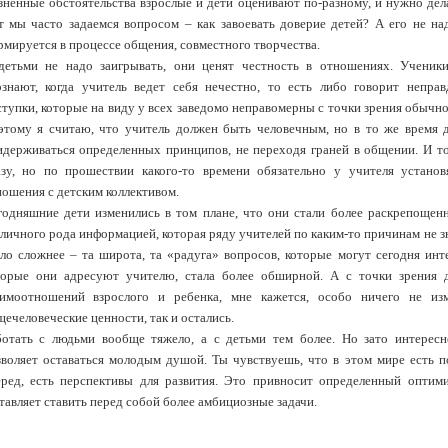
зненные обстоятельства взрослые и дети оценивают по-разному, и нужно дела
т мы часто задаемся вопросом – как завоевать доверие детей? А его не на
мируется в процессе общения, совместного творчества.
детьми не надо заигрывать, они ценят честность в отношениях. Ученик
ознают, когда учитель ведет себя нечестно, то есть либо говорит неправ
тупки, которые на виду у всех заведомо неправомерны с точки зрения обычно
этому я считаю, что учитель должен быть человечным, но в то же время д
идерживаться определенных принципов, не переходя граней в общении. И то
азу, но по прошествии какого-то времени обязательно у учителя установ
ошения с детским коллективом.
годняшние дети изменились в том плане, что они стали более раскрепоще
личного рода информацией, которая ряду учителей по каким-то причинам не з
ало сложнее – та широта, та «радуга» вопросов, которые могут сегодня инт
торые они адресуют учителю, стала более обширной. А с точки зрения д
аимоотношений взрослого и ребенка, мне кажется, особо ничего не из
ечеловеческие ценности, так и остались.
ботать с людьми вообще тяжело, а с детьми тем более. Но зато интерес
зволяет оставаться молодым душой. Ты чувствуешь, что в этом мире есть 
еред, есть перспективы для развития. Это привносит определенный оптим
тавляет ставить перед собой более амбициозные задачи.