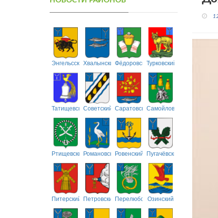
НОВОСТИ РАЙОНОВ
1
Энгельсский
Хвалынский
Фёдоровский
Турковский
Татищевский
Советский
Саратовский
Самойловский
Ртищевский
Романовский
Ровенский
Пугачёвский
Питерский
Петровский
Перелюбский
Озинский