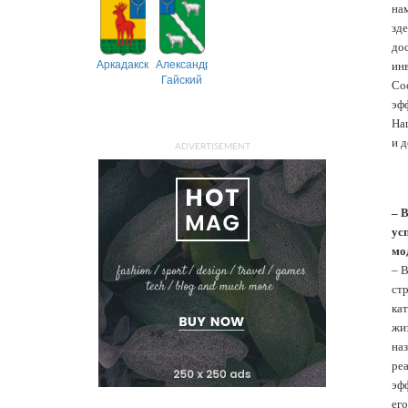
на
зд
до
Аркадакский
Александрово-
ин
Гайский
Со
эф
Наш
и 
ADVERTISEMENT
– 
ус
мо
– В
ст
ка
жи
на
ре
эфф
ег