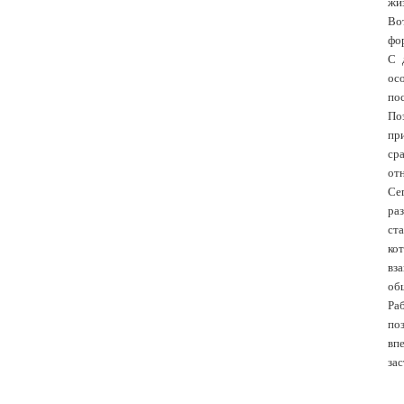
жи
Во
фор
С 
ос
пос
По
пр
ср
отн
Се
раз
ст
ко
вз
общ
Ра
по
вп
зас