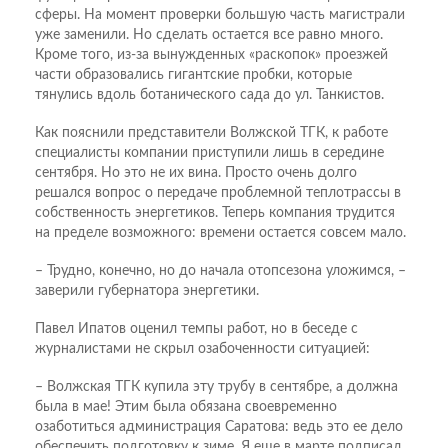
сферы. На момент проверки большую часть магистрали
уже заменили. Но сделать остается все равно много.
Кроме того, из-за вынужденных «раскопок» проезжей
части образовались гигантские пробки, которые
тянулись вдоль ботанического сада до ул. Танкистов.
Как пояснили представители Волжской ТГК, к работе
специалисты компании приступили лишь в середине
сентября. Но это не их вина. Просто очень долго
решался вопрос о передаче проблемной теплотрассы в
собственность энергетиков. Теперь компания трудится
на пределе возможного: времени остается совсем мало.
– Трудно, конечно, но до начала отопсезона уложимся, –
заверили губернатора энергетики.
Павел Ипатов оценил темпы работ, но в беседе с
журналистами не скрыл озабоченности ситуацией:
– Волжская ТГК купила эту трубу в сентябре, а должна
была в мае! Этим была обязана своевременно
озаботиться администрация Саратова: ведь это ее дело
обеспечить подготовку к зиме. Я еще в марте подписал