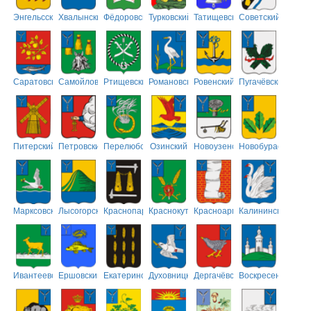
Энгельсский
Хвалынский
Фёдоровский
Турковский
Татищевский
Советский
Саратовский
Самойловский
Ртищевский
Романовский
Ровенский
Пугачёвский
Питерский
Петровский
Перелюбский
Озинский
Новоузенский
Новобурасский
Марксовский
Лысогорский
Краснопартизанский
Краснокутский
Красноармейский
Калининский
Ивантеевский
Ершовский
Екатериновский
Духовницкий
Дергачёвский
Воскресенский