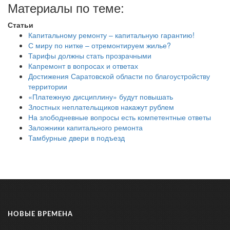
Материалы по теме:
Статьи
Капитальному ремонту – капитальную гарантию!
С миру по нитке – отремонтируем жилье?
Тарифы должны стать прозрачными
Капремонт в вопросах и ответах
Достижения Саратовской области по благоустройству
территории
«Платежную дисциплину» будут повышать
Злостных неплательщиков накажут рублем
На злободневные вопросы есть компетентные ответы
Заложники капитального ремонта
Тамбурные двери в подъезд
НОВЫЕ ВРЕМЕНА