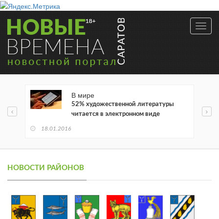
Toggl
navig
В мире
52% художественной литературы
читается в электронном виде
18.01.2016
НОВОСТИ РАЙОНОВ