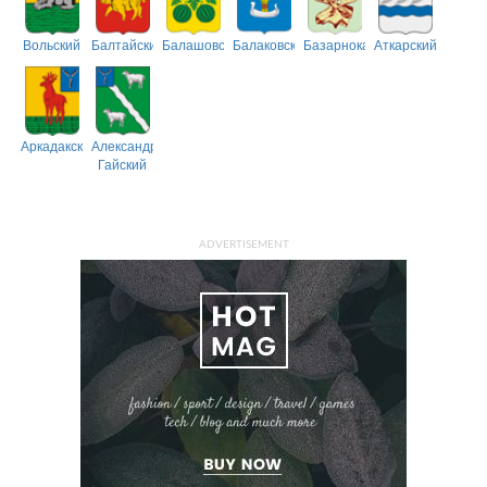
Вольский
Балтайский
Балашовский
Балаковский
Базарнокарабулакский
Аткарский
Аркадакский
Александрово-
Гайский
ADVERTISEMENT