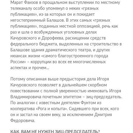
Марат Фаизов в прощальном выступлении по местному
телеканалу особо упомянул о неких «грязных
публикациях», из-за которых он и покидает
негостеприимный Балашов. В этих самых «грязных
публикациях», поданных местной оппозицией, речь как
раз и шла о возбужденных уголовных делах
Качуровского и Дорофеева, расхищении средств
федерального бюджета, выделенных на строительство в
Балашове здания драматического театра, и других
нюансах жизни «самого благоустроенного города
России» – коррупции во всех ее многочисленных
аспектах и прочем...
Потому описанная выше предыстория дела Игоря
Качуровского позволяет в дальнейшем скорбном
повествовании с полной уверенностью именовать Игоря
Владимировича почетным эпитетом – зиц-председатель.
По аналогии с известным деятелем Фунтом из
кооператива «Рога и копыта». Сидевшего при всех, кого
он и застал на своем веку, за исключением Дмитрия
Федоровича.
КАК, ВАМ НЕ НУЖЕН ЗИЦ-ПРЕДСЕДАТЕЛЬ?