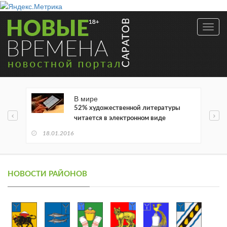
Toggl
navig
В мире
52% художественной литературы
читается в электронном виде
18.01.2016
НОВОСТИ РАЙОНОВ