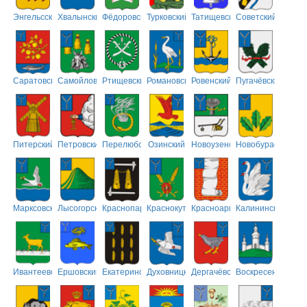
Энгельсский
Хвалынский
Фёдоровский
Турковский
Татищевский
Советский
Саратовский
Самойловский
Ртищевский
Романовский
Ровенский
Пугачёвский
Питерский
Петровский
Перелюбский
Озинский
Новоузенский
Новобурасский
Марксовский
Лысогорский
Краснопартизанский
Краснокутский
Красноармейский
Калининский
Ивантеевский
Ершовский
Екатериновский
Духовницкий
Дергачёвский
Воскресенский