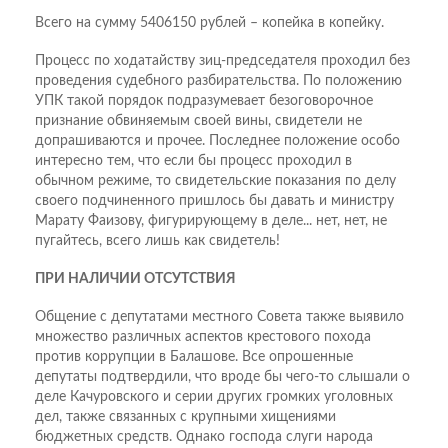
Всего на сумму 5406150 рублей – копейка в копейку.
Процесс по ходатайству зиц-председателя проходил без
проведения судебного разбирательства. По положению
УПК такой порядок подразумевает безоговорочное
признание обвиняемым своей вины, свидетели не
допрашиваются и прочее. Последнее положение особо
интересно тем, что если бы процесс проходил в
обычном режиме, то свидетельские показания по делу
своего подчиненного пришлось бы давать и министру
Марату Фаизову, фигурирующему в деле... нет, нет, не
пугайтесь, всего лишь как свидетель!
ПРИ НАЛИЧИИ ОТСУТСТВИЯ
Общение с депутатами местного Совета также выявило
множество различных аспектов крестового похода
против коррупции в Балашове. Все опрошенные
депутаты подтвердили, что вроде бы чего-то слышали о
деле Качуровского и серии других громких уголовных
дел, также связанных с крупными хищениями
бюджетных средств. Однако господа слуги народа