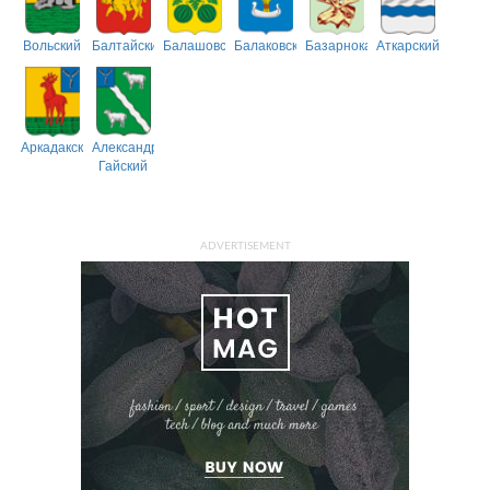
Вольский
Балтайский
Балашовский
Балаковский
Базарнокарабулакский
Аткарский
Аркадакский
Александрово-
Гайский
ADVERTISEMENT