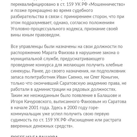
переквалифицировано в ст. 159 УК РФ «Мошенничество»
и позже прекращено во время судебного
разбирательства в связи с примирением сторон, что при
этом подразумевает, однако, согласно положениям
Уголовно-процессуального кодекса, признание своей
вины юным правоведом.
Все управленцы были назначены на свои должности по
распоряжению Марата Фаизова в нарушение закона о
муниципальной службе, предусматривающего
проведение конкурса для желающих получить хлебные
синекуры. Ранее, до своего назначения, ни подполковник
запаса политработник Иван Саенко, ни Олег Коныгин,
только что окончивший Саратовскую академию права, не
работали в администрации на рядовых должностях.
Таким же неожиданным было появление в Балашове и
Игоря Качуровского, выписанного Фаизовым из Саратова
в начале 2001 года. Здесь в 2000 году горе-
коммунальщик уже успел получить свою первую
судимость по ст. 159 УК РФ «Расхищение или растрата
вверенных денежных средств».