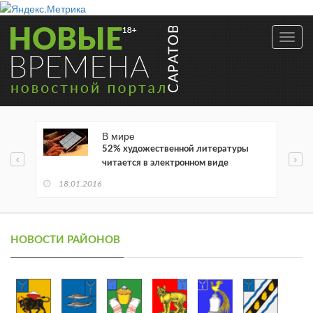
Toggl
navig
В мире
52% художественной литературы
читается в электронном виде
18.01.2016
НОВОСТИ РАЙОНОВ