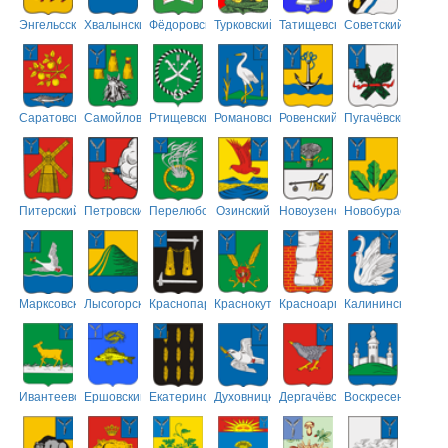
Энгельсский
Хвалынский
Фёдоровский
Турковский
Татищевский
Советский
Саратовский
Самойловский
Ртищевский
Романовский
Ровенский
Пугачёвский
Питерский
Петровский
Перелюбский
Озинский
Новоузенский
Новобурасский
Марксовский
Лысогорский
Краснопартизанский
Краснокутский
Красноармейский
Калининский
Ивантеевский
Ершовский
Екатериновский
Духовницкий
Дергачёвский
Воскресенский