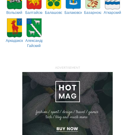
Вольский
Балтайский
Балашовский
Балаковский
Базарнокарабулакский
Аткарский
Аркадакский
Александрово-
Гайский
ADVERTISEMENT