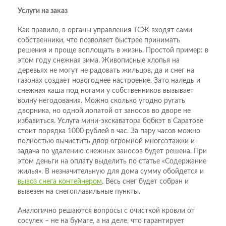
Услуги на заказ
Как правило, в органы управления ТСЖ входят сами
собственники, что позволяет быстрее принимать
решения и проще воплощать в жизнь. Простой пример: в
этом году снежная зима. Живописные хлопья на
деревьях не могут не радовать жильцов, да и снег на
газонах создает новогоднее настроение. Зато наледь и
снежная каша под ногами у собственников вызывает
волну негодования. Можно сколько угодно ругать
дворника, но одной лопатой от заносов во дворе не
избавиться. Услуга мини-экскаватора бобкэт в Саратове
стоит порядка 1000 рублей в час. За пару часов можно
полностью вычистить двор огромной многоэтажки и
задача по удалению снежных заносов будет решена. При
этом деньги на оплату выделить по статье «Содержание
жилья». В незначительную для дома сумму обойдется и
вывоз снега контейнером
. Весь снег будет собран и
вывезен на снегоплавильные пункты.
Аналогично решаются вопросы с очисткой кровли от
сосулек – не на бумаге, а на деле, что гарантирует