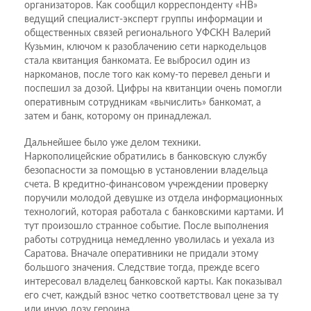
организаторов. Как сообщил корреспонденту «НВ»
ведущий специалист-эксперт группы информации и
общественных связей регионального УФСКН Валерий
Кузьмин, ключом к разоблачению сети наркодельцов
стала квитанция банкомата. Ее выбросил один из
наркоманов, после того как кому-то перевел деньги и
поспешил за дозой. Цифры на квитанции очень помогли
оперативным сотрудникам «вычислить» банкомат, а
затем и банк, которому он принадлежал.
Дальнейшее было уже делом техники.
Наркополицейские обратились в банковскую службу
безопасности за помощью в установлении владельца
счета. В кредитно-финансовом учреждении проверку
поручили молодой девушке из отдела информационных
технологий, которая работала с банковскими картами. И
тут произошло странное событие. После выполнения
работы сотрудница немедленно уволилась и уехала из
Саратова. Вначале оперативники не придали этому
большого значения. Следствие тогда, прежде всего
интересовал владелец банковской карты. Как показывал
его счет, каждый взнос четко соответствовал цене за ту
или иную дозу героина.