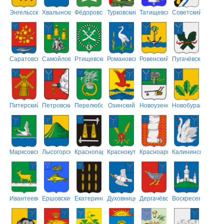
Энгельсский
Хвалынский
Фёдоровский
Турковский
Татищевский
Советский
Саратовский
Самойловский
Ртищевский
Романовский
Ровенский
Пугачёвский
Питерский
Петровский
Перелюбский
Озинский
Новоузенский
Новобурасский
Марксовский
Лысогорский
Краснопартизанский
Краснокутский
Красноармейский
Калининский
Ивантеевский
Ершовский
Екатериновский
Духовницкий
Дергачёвский
Воскресенский