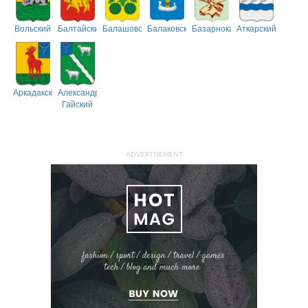
Вольский
Балтайский
Балашовский
Балаковский
Базарнокарабулакский
Аткарский
Аркадакский
Александрово-
Гайский
ADVERTISEMENT