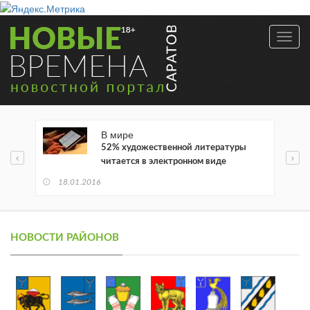
Toggl
navig
В мире
52% художественной литературы
читается в электронном виде
18.01.2016
НОВОСТИ РАЙОНОВ