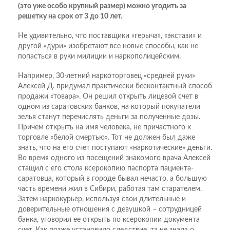
(это уже особо крупный размер) можно угодить за
решетку на срок от 3 до 10 лет.
Не удивительно, что поставщики «герыча», «экстази» и
другой «дури» изобретают все новые способы, как не
попасться в руки милиции и наркополицейским.
Например, 30-летний наркоторговец «средней руки»
Алексей Д. придумал практически бесконтактный способ
продажи «товара». Он решил открыть лицевой счет в
одном из саратовских банков, на который покупатели
зелья станут перечислять деньги за полученные дозы.
Причем открыть на имя человека, не причастного к
торговле «белой смертью». Тот не должен был даже
знать, что на его счет поступают «наркотические» деньги.
Во время одного из посещений знакомого врача Алексей
стащил с его стола ксерокопию паспорта пациента-
саратовца, который в городе бывал нечасто, а большую
часть времени жил в Сибири, работая там старателем.
Затем наркокурьер, используя свои длительные и
доверительные отношения с девушкой – сотрудницей
банка, уговорил ее открыть по ксерокопии документа