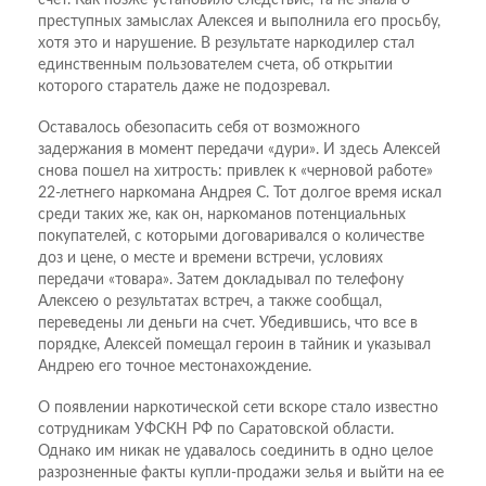
счет. Как позже установило следствие, та не знала о
преступных замыслах Алексея и выполнила его просьбу,
хотя это и нарушение. В результате наркодилер стал
единственным пользователем счета, об открытии
которого старатель даже не подозревал.
Оставалось обезопасить себя от возможного
задержания в момент передачи «дури». И здесь Алексей
снова пошел на хитрость: привлек к «черновой работе»
22-летнего наркомана Андрея С. Тот долгое время искал
среди таких же, как он, наркоманов потенциальных
покупателей, с которыми договаривался о количестве
доз и цене, о месте и времени встречи, условиях
передачи «товара». Затем докладывал по телефону
Алексею о результатах встреч, а также сообщал,
переведены ли деньги на счет. Убедившись, что все в
порядке, Алексей помещал героин в тайник и указывал
Андрею его точное местонахождение.
О появлении наркотической сети вскоре стало известно
сотрудникам УФСКН РФ по Саратовской области.
Однако им никак не удавалось соединить в одно целое
разрозненные факты купли-продажи зелья и выйти на ее