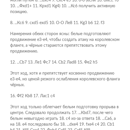
могли путём 8. ...dхс4 9. Схс4 е5 10. 0-0 (если 10. dхе5, то
10. ...Фхd1+ 11. Крхd1 Кg4) 10. ...Кс6 получить активную
позицию.
8. ...Кc6 9. cxd5 exd5 10. O-O Лe8 11. Кg3 b6 12. f3
Намерения обеих сторон ясны: белые подготовляют
продвижение е3-е4, чтобы создать атаку на королевском
фланге, а чёрные стараются препятствовать этому
продвижению.
12. ...Сb7 13. Лe1 Фc7 14. Сb2 Лad8 15. Фe2 h5
Этот ход, хотя и препятствует косвенно продвижению
е3-е4, но ценой резкого ослабления королевского фланга
чёрных.
16. Фf2 Кb8 17. Лac1 c4
Этот ход только облегчает белым подготовку прорыва в
центре. Следовало продолжать 17. ...Кbd7, после чего
белым невыгодно играть 18. с4 из-за ответа 18. ...Са6, а
на 18. е4 последовало бы 18. ...dхе4 19. fхе4 с4 20. Сb1