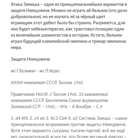
Атака Земиша – один из принципиальнейших вариантов в
защите Нимцовича. Можно не играть её белыми (это дело
добровольное), но не изучать её за чёрный цвет
играющим этот дебют было бы странно. Разумеется, для
них будет небезынтересно, как трактовал позицию один
из величайших шахматистов в истории. Кстати, белыми
играл будущий олимпийский чемпион и тренер чемпиона
мира.
Защита Нимцовича
мг Г.Кузьмин – мг П.Керес
XXXIII чемпионат СССР, Таллин, 1965
Примечания: Ней И. // Таллин 1965. 33 шахматный
чемпионат СССР. Бюллетень Союза журналистов
Эстонской ССР. – 1965. – №6. – 8 декабря. – С.4
1. d4 Кf6 2. c4 e6 3. Кc3 Сb4 4. a3 Система Земша – самое
принципиальное возражение против защиты Нимцовича.
Хотя этим варианто сыграны тысячи партий, всё же ещё
нет окончательной ясности: что более весомый фактор –