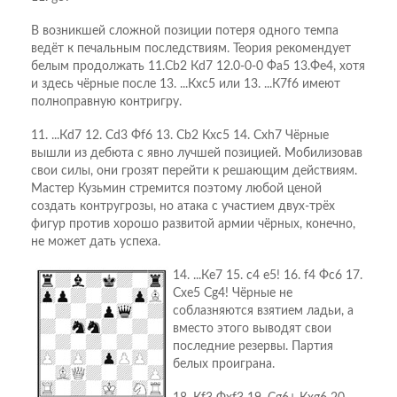
В возникшей сложной позиции потеря одного темпа
ведёт к печальным последствиям. Теория рекомендует
белым продолжать 11.Сb2 Кd7 12.0-0-0 Фа5 13.Фе4, хотя
и здесь чёрные после 13. ...Кхс5 или 13. ...К7f6 имеют
полноправную контригру.
11. ...Кd7 12. Сd3 Фf6 13. Сb2 Кxc5 14. Сxh7 Чёрные
вышли из дебюта с явно лучшей позицией. Мобилизовав
свои силы, они грозят перейти к решающим действиям.
Мастер Кузьмин стремится поэтому любой ценой
создать контругрозы, но атака с участием двух-трёх
фигур против хорошо развитой армии чёрных, конечно,
не может дать успеха.
14. ...Кe7 15. c4 e5! 16. f4 Фc6 17.
Сxe5 Сg4! Чёрные не
соблазняются взятием ладьи, а
вместо этого выводят свои
последние резервы. Партия
белых проиграна.