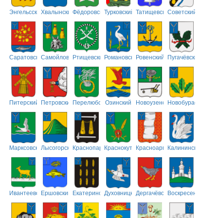
Энгельсский
Хвалынский
Фёдоровский
Турковский
Татищевский
Советский
Саратовский
Самойловский
Ртищевский
Романовский
Ровенский
Пугачёвский
Питерский
Петровский
Перелюбский
Озинский
Новоузенский
Новобурасский
Марксовский
Лысогорский
Краснопартизанский
Краснокутский
Красноармейский
Калининский
Ивантеевский
Ершовский
Екатериновский
Духовницкий
Дергачёвский
Воскресенский