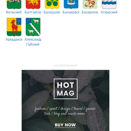
Вольский
Балтайский
Балашовский
Балаковский
Базарнокарабулакский
Аткарский
Аркадакский
Александрово-
Гайский
ADVERTISEMENT