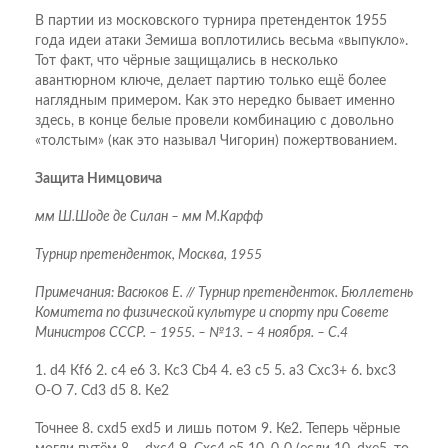
В партии из московского турнира претенденток 1955
года идеи атаки Земиша воплотились весьма «выпукло».
Тот факт, что чёрные защищались в несколько
авантюрном ключе, делает партию только ещё более
наглядным примером. Как это нередко бывает именно
здесь, в конце белые провели комбинацию с довольно
«толстым» (как это называл Чигорин) пожертвованием.
Защита Нимцовича
мм Ш.Шоде де Силан – мм М.Карфф
Турнир претенденток, Москва, 1955
Примечания: Васюков Е. // Турнир претенденток. Бюллетень
Комитета по физической культуре и спорту при Совете
Министров СССР. – 1955. – №13. – 4 ноября. – С.4
1. d4 Кf6 2. c4 e6 3. Кc3 Сb4 4. e3 c5 5. a3 Сxc3+ 6. bxc3
O-O 7. Сd3 d5 8. Кe2
Точнее 8. схd5 ехd5 и лишь потом 9. Ке2. Теперь чёрные