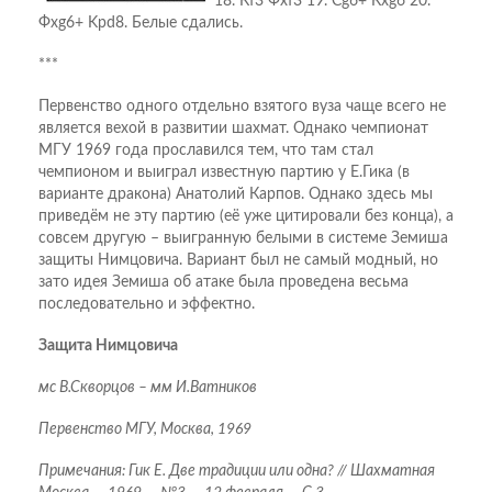
18. Кf3 Фxf3 19. Сg6+ Кxg6 20.
Фxg6+ Kрd8. Белые сдались.
***
Первенство одного отдельно взятого вуза чаще всего не
является вехой в развитии шахмат. Однако чемпионат
МГУ 1969 года прославился тем, что там стал
чемпионом и выиграл известную партию у Е.Гика (в
варианте дракона) Анатолий Карпов. Однако здесь мы
приведём не эту партию (её уже цитировали без конца), а
совсем другую – выигранную белыми в системе Земиша
защиты Нимцовича. Вариант был не самый модный, но
зато идея Земиша об атаке была проведена весьма
последовательно и эффектно.
Защита Нимцовича
мс В.Скворцов – мм И.Ватников
Первенство МГУ, Москва, 1969
Примечания: Гик Е. Две традиции или одна? // Шахматная