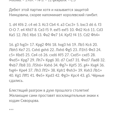
Москва. – 1969. – №3. – 12 февраля. – С.3
Дебют этой партии хотя и называется защитой
Нимцовича, скорее напоминает королевский гамбит.
1. d4 Кf6 2. c4 e6 3. Кc3 Сb4 4. a3 Сxc3+ 5. bxc3 d6 6. f3
O-O 7. e4 Кfd7 8. Сe3 f5 9. exf5 exf5 10. Фd2 Кc6 11. Сd3
Кa5 12. Лb1 Кb6 13. Фa2 Фe7 14. Kрf2 f4 15. Сd2 Фh4+
16. g3 fxg3+ 17. Kрg2 Фf6 18. hxg3 h6 19. Лb5 Кc6 20.
Лbh5 Кe7 21. Сxh6 gxh6 22. Лxh6 Фg5 23. Л1h5 Фe3 24.
c5+ Кbd5 25. Сe4 c6 26. cxd6 Кf5 27. Сxd5+ cxd5 28.
Фxd5+ Kрg7 29. Лh7+ Kрg6 30. d7 Сxd7 31. Фxd7 Лad8 32.
Фxb7 Лb8 33. Л5h6+ Кxh6 34. Фg7+ Kрf5 35. g4+ Кxg4 36.
fxg4+ Kрe4 37. Лh3 Лf2+ 38. Kрh1 Фxh3+ 39. Кxh3 Лb1+
40. Кg1 Лff1 41. Фe5+ Kрd3 42. Фg3+ Kрc4 43. g5. Чёрные
сдались.
Блестящий разгром в духе прошлого столетия!
Желающие сами проставят восклицательные знаки к
ходам Скворцова.
***