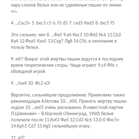
пара слонов белых или их сдвоенные пешки по линии
«с».
4. ...Сxc3+ 5. bxc3 c5 6. f3 d5 7. cxd5 Кxd5 8. dxc5 f5
Это сильнее, чем 8. ...Фа5 9.е4 Кхс3 10.Фd2 Кс6 11.Сb2
Ка4 12.Фха5 Кха5 13.Схg7 Лg8 14.Сf6, и окончание в
пользу белых.
9. e4!? Вокруг этой жертвы пешки ведутся в последнее
время теоретические споры. Чаще играют 9.с4 Фf6 с
обоюдной игрой.
9. ...fxe4 10. Фc2 e3!
Вероятно, сильнейшее продолжение. Приемлема также
рекомендация А.Котова 10. ...Кf6. Принять жертву пешки
ходом 10. ...ехf3 очень рискованно. В известной партии
Л.Шамкович – В.Корчной (Ленинград, 1960) белые
получили после 11.Кхf3 Фа5 12.Сd3 Кс6 13.0-0 Фхс5+
14.Крh1 Сd7 15.Кg5 сильнейшую атаку.
11. g3?