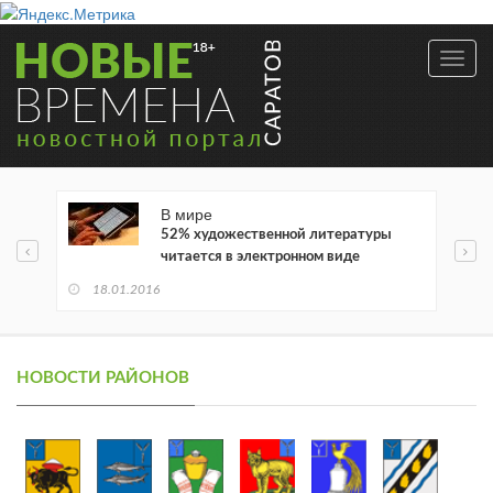
Toggl
navig
В мире
52% художественной литературы
читается в электронном виде
18.01.2016
НОВОСТИ РАЙОНОВ