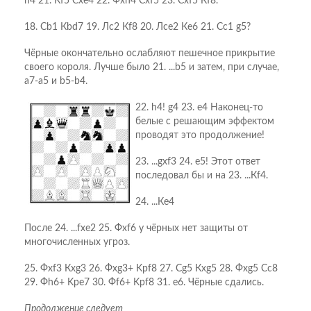
h4 21. Кf5 Схе4 22. Фхh4 Схf5 23. Схf5 Кf8.
18. Сb1 Кbd7 19. Лc2 Кf8 20. Лce2 Кe6 21. Сc1 g5?
Чёрные окончательно ослабляют пешечное прикрытие
своего короля. Лучше было 21. ...b5 и затем, при случае,
а7-а5 и b5-b4.
22. h4! g4 23. e4 Наконец-то
белые с решающим эффектом
проводят это продолжение!
23. ...gxf3 24. e5! Этот ответ
последовал бы и на 23. ...Кf4.
24. ...Кe4
После 24. ...fхе2 25. Фхf6 у чёрных нет защиты от
многочисленных угроз.
25. Фxf3 Кxg3 26. Фxg3+ Kрf8 27. Сg5 Кxg5 28. Фxg5 Сc8
29. Фh6+ Kрe7 30. Фf6+ Kрf8 31. e6. Чёрные сдались.
Продолжение следует