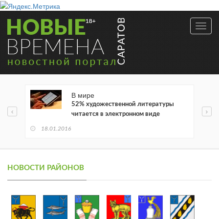
Toggl
navig
В мире
52% художественной литературы
читается в электронном виде
18.01.2016
НОВОСТИ РАЙОНОВ