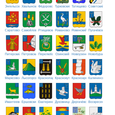
Энгельсский
Хвалынский
Фёдоровский
Турковский
Татищевский
Советский
Саратовский
Самойловский
Ртищевский
Романовский
Ровенский
Пугачёвский
Питерский
Петровский
Перелюбский
Озинский
Новоузенский
Новобурасский
Марксовский
Лысогорский
Краснопартизанский
Краснокутский
Красноармейский
Калининский
Ивантеевский
Ершовский
Екатериновский
Духовницкий
Дергачёвский
Воскресенский