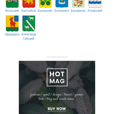
Вольский
Балтайский
Балашовский
Балаковский
Базарнокарабулакский
Аткарский
Аркадакский
Александрово-
Гайский
ADVERTISEMENT