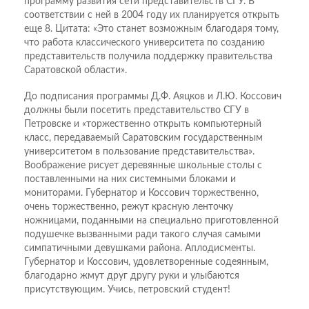
программу развития сети представительств СГУ. В
соответствии с ней в 2004 году их планируется открыть
еще 8. Цитата: «Это станет возможным благодаря тому,
что работа классического университета по созданию
представительств получила поддержку правительства
Саратовской области».
До подписания программы Д.Ф. Аяцков и Л.Ю. Коссович
должны были посетить представительство СГУ в
Петровске и «торжественно открыть компьютерный
класс, передаваемый Саратовским государственным
университетом в пользование представительства».
Воображение рисует деревянные школьные столы с
поставленными на них системными блоками и
мониторами. Губернатор и Коссович торжественно,
очень торжественно, режут красную ленточку
ножницами, поданными на специально приготовленной
подушечке вызванными ради такого случая самыми
симпатичными девушками района. Аплодисменты.
Губернатор и Коссович, удовлетворенные содеянным,
благодарно жмут друг другу руки и улыбаются
присутствующим. Учись, петровский студент!