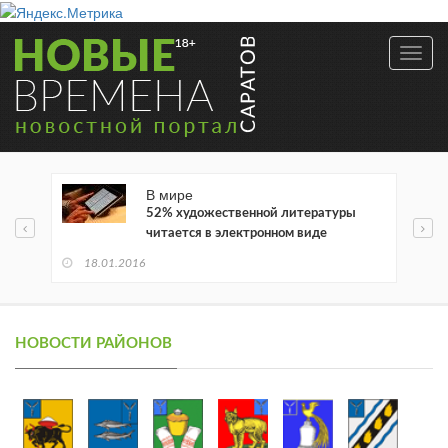
Toggl
navig
В мире
52% художественной литературы
читается в электронном виде
18.01.2016
НОВОСТИ РАЙОНОВ