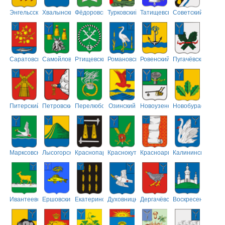
Энгельсский
Хвалынский
Фёдоровский
Турковский
Татищевский
Советский
Саратовский
Самойловский
Ртищевский
Романовский
Ровенский
Пугачёвский
Питерский
Петровский
Перелюбский
Озинский
Новоузенский
Новобурасский
Марксовский
Лысогорский
Краснопартизанский
Краснокутский
Красноармейский
Калининский
Ивантеевский
Ершовский
Екатериновский
Духовницкий
Дергачёвский
Воскресенский