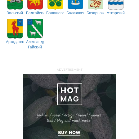
Вольский
Балтайский
Балашовский
Балаковский
Базарнокарабулакский
Аткарский
Аркадакский
Александрово-
Гайский
ADVERTISEMENT