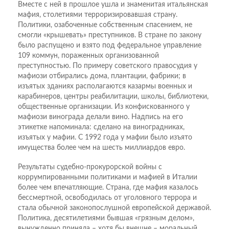
Вместе с ней в прошлое ушла и знаменитая итальянская
мафия, столетиями терроризировавшая страну.
Политики, озабоченные собственным спасением, не
смогли «крышевать» преступников. В стране по закону
было распущено и взято под федеральное управление
109 коммун, пораженных организованной
преступностью. По примеру советского правосудия у
мафиози отбирались дома, плантации, фабрики; в
изъятых зданиях располагаются казармы военных и
карабинеров, центры реабилитации, школы, библиотеки,
общественные организации. Из конфискованного у
мафиози винограда делали вино. Надпись на его
этикетке напоминала: сделано на виноградниках,
изъятых у мафии. С 1992 года у мафии было изъято
имущества более чем на шесть миллиардов евро.
Результаты судебно-прокурорской войны с
коррумпированными политиками и мафией в Италии
более чем впечатляющие. Страна, где мафия казалось
бессмертной, освободилась от уголовного террора и
стала обычной законопослушной европейской державой.
Политика, десятилетиями бывшая «грязным делом»,
вынужденно приняла – хотя бы внешне – моральный