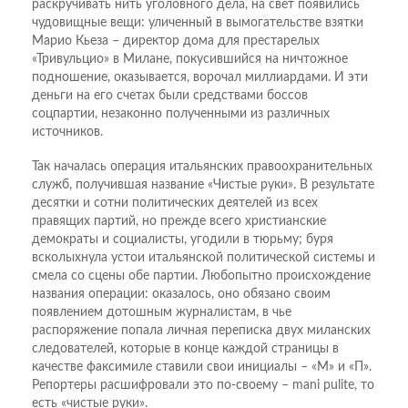
раскручивать нить уголовного дела, на свет появились
чудовищные вещи: уличенный в вымогательстве взятки
Марио Кьеза – директор дома для престарелых
«Тривульцио» в Милане, покусившийся на ничтожное
подношение, оказывается, ворочал миллиардами. И эти
деньги на его счетах были средствами боссов
соцпартии, незаконно полученными из различных
источников.
Так началась операция итальянских правоохранительных
служб, получившая название «Чистые руки». В результате
десятки и сотни политических деятелей из всех
правящих партий, но прежде всего христианские
демократы и социалисты, угодили в тюрьму; буря
всколыхнула устои итальянской политической системы и
смела со сцены обе партии. Любопытно происхождение
названия операции: оказалось, оно обязано своим
появлением дотошным журналистам, в чье
распоряжение попала личная переписка двух миланских
следователей, которые в конце каждой страницы в
качестве факсимиле ставили свои инициалы – «М» и «П».
Репортеры расшифровали это по-своему – mani pulite, то
есть «чистые руки».