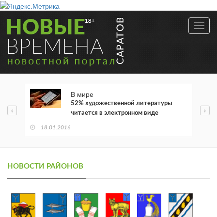
Toggl
navig
В мире
52% художественной литературы
читается в электронном виде
18.01.2016
НОВОСТИ РАЙОНОВ