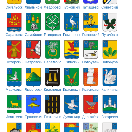
Энгельсский
Хвалынский
Фёдоровский
Турковский
Татищевский
Советский
Саратовский
Самойловский
Ртищевский
Романовский
Ровенский
Пугачёвский
Питерский
Петровский
Перелюбский
Озинский
Новоузенский
Новобурасский
Марксовский
Лысогорский
Краснопартизанский
Краснокутский
Красноармейский
Калининский
Ивантеевский
Ершовский
Екатериновский
Духовницкий
Дергачёвский
Воскресенский