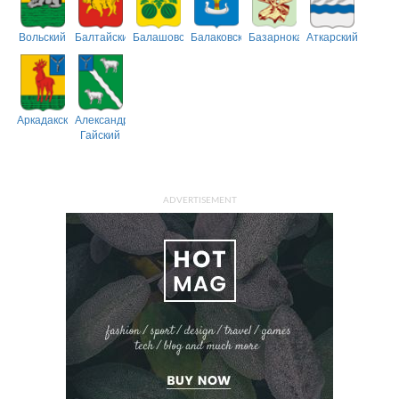
Вольский
Балтайский
Балашовский
Балаковский
Базарнокарабулакский
Аткарский
Аркадакский
Александрово-
Гайский
ADVERTISEMENT