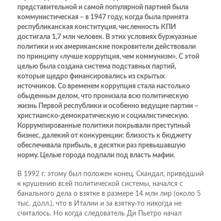
представительной и самой популярной партией была
коммунистическая – в 1947 году, когда была принята
республиканская конституция, численность КПИ
достигала 1,7 млн человек. В этих условиях буржуазные
политики и их американские покровители действовали
по принципу «лучше коррупция, чем коммунизм». С этой
целью была создана система подставных партий,
которые щедро финансировались из скрытых
источников. Со временем коррупция стала настолько
обыденным делом, что пронизала всю политическую
жизнь Первой республики и особенно ведущие партии –
христианско-демократическую и социалистическую.
Коррумпированные политики покрывали преступный
бизнес, далекий от конкуренции: близость к бюджету
обеспечивала прибыль, в десятки раз превышавшую
норму. Целые города подпали под власть мафии.
В 1992 г. этому был положен конец. Скандал, приведший
к крушению всей политической системы, начался с
банального дела о взятке в размере 14 млн лир (около 5
тыс. долл.), что в Италии и за взятку-то никогда не
считалось. Но когда следователь Ди Пьетро начал