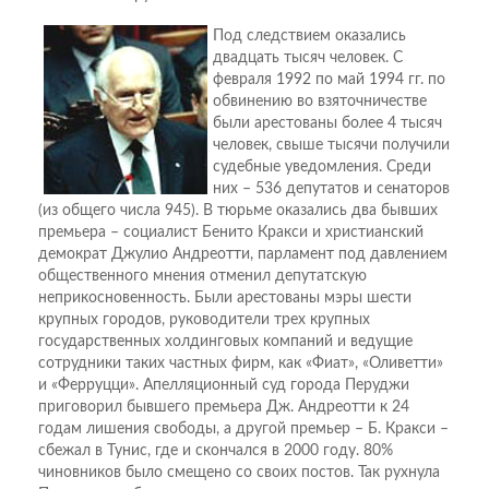
Под следствием оказались
двадцать тысяч человек. С
февраля 1992 по май 1994 гг. по
обвинению во взяточничестве
были арестованы более 4 тысяч
человек, свыше тысячи получили
судебные уведомления. Среди
них – 536 депутатов и сенаторов
(из общего числа 945). В тюрьме оказались два бывших
премьера – социалист Бенито Кракси и христианский
демократ Джулио Андреотти, парламент под давлением
общественного мнения отменил депутатскую
неприкосновенность. Были арестованы мэры шести
крупных городов, руководители трех крупных
государственных холдинговых компаний и ведущие
сотрудники таких частных фирм, как «Фиат», «Оливетти»
и «Ферруцци». Апелляционный суд города Перуджи
приговорил бывшего премьера Дж. Андреотти к 24
годам лишения свободы, а другой премьер – Б. Кракси –
сбежал в Тунис, где и скончался в 2000 году. 80%
чиновников было смещено со своих постов. Так рухнула