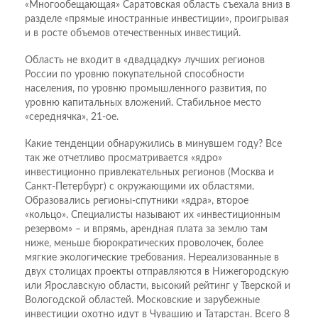
«Многообещающая» Саратовская область съехала вниз в
разделе «прямые иностранные инвестиции», проигрывая
и в росте объемов отечественных инвестиций.
Область не входит в «двадцадку» лучших регионов
России по уровню покупательной способности
населения, по уровню промышленного развития, по
уровню капитальных вложений. Стабильное место
«середнячка», 21-ое.
Какие тенденции обнаружились в минувшем году? Все
так же отчетливо просматривается «ядро»
инвестиционно привлекательных регионов (Москва и
Санкт-Петербург) с окружающими их областями.
Образовались регионы-спутники «ядра», второе
«кольцо». Специалисты называют их «инвестиционным
резервом» – и впрямь, арендная плата за землю там
ниже, меньше бюрократических проволочек, более
мягкие экологические требования. Нереализованные в
двух столицах проекты отправляются в Нижегородскую
или Ярославскую области, высокий рейтинг у Тверской и
Вологодской областей. Московские и зарубежные
инвестиции охотно идут в Чувашию и Татарстан. Всего 8