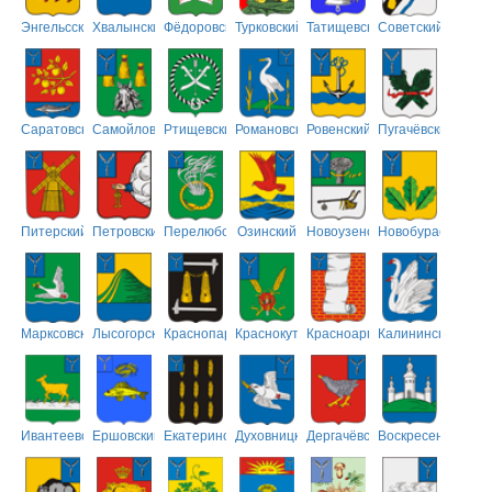
Энгельсский
Хвалынский
Фёдоровский
Турковский
Татищевский
Советский
Саратовский
Самойловский
Ртищевский
Романовский
Ровенский
Пугачёвский
Питерский
Петровский
Перелюбский
Озинский
Новоузенский
Новобурасский
Марксовский
Лысогорский
Краснопартизанский
Краснокутский
Красноармейский
Калининский
Ивантеевский
Ершовский
Екатериновский
Духовницкий
Дергачёвский
Воскресенский