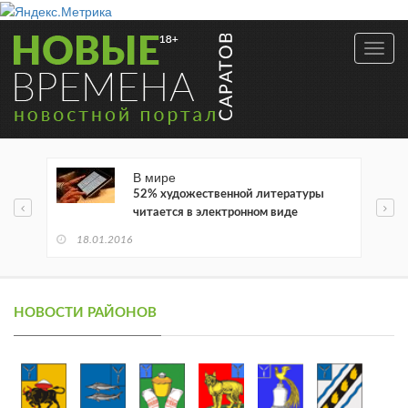
Toggl
navig
В мире
52% художественной литературы
читается в электронном виде
18.01.2016
НОВОСТИ РАЙОНОВ