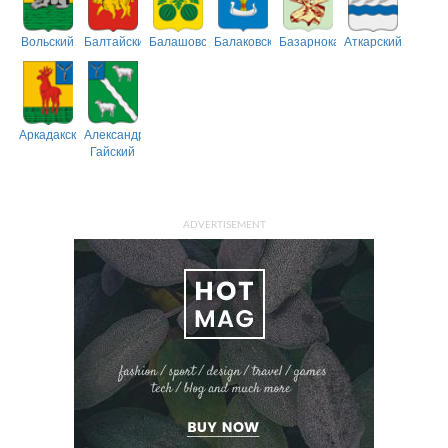
Вольский
Балтайский
Балашовский
Балаковский
Базарнокарабулакский
Аткарский
Аркадакский
Александрово-
Гайский
ADVERTISEMENT