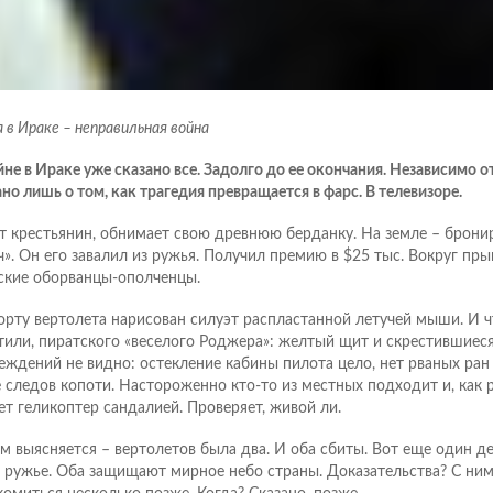
 в Ираке – неправильная война
йне в Ираке уже сказано все. Задолго до ее окончания. Независимо от
ано лишь о том, как трагедия превращается в фарс. В телевизоре.
т крестьянин, обнимает свою древнюю берданку. На земле – брони
ч». Он его завалил из ружья. Получил премию в $25 тыс. Вокруг пр
ские оборванцы-ополченцы.
орту вертолета нарисован силуэт распластанной летучей мыши. И чт
тили, пиратского «веселого Роджера»: желтый щит и скрестившиес
еждений не видно: остекление кабины пилота цело, нет рваных ран 
 следов копоти. Настороженно кто-то из местных подходит и, как р
ет геликоптер сандалией. Проверяет, живой ли.
м выясняется – вертолетов была два. И оба сбиты. Вот еще один де
 ружье. Оба защищают мирное небо страны. Доказательства? С ни