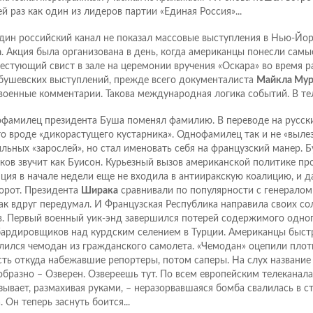
ей раз как один из лидеров партии «Единая Россия»...
дин российский канал не показал массовые выступления в Нью-Йо
а
. Акция была организована в день, когда американцы понесли самы
естующий свист в зале на церемонии вручения «Оскара» во время 
бушевских выступлений, прежде всего документалиста
Майкла Мур
военные комментарии. Такова международная логика событий. В те
фамилец президента Буша поменял фамилию. В переводе на русски
то вроде «дикорастущего кустарника». Однофамилец так и не «вылез
льных «зарослей», но стал именовать себя на французский манер. Б
ков звучит как Буисон. Курьезный вызов американской политике пр
ция в начале недели еще не входила в антииракскую коалицию, и д
орот. Президента
Ширака
сравнивали по популярности с генерало
к вдруг передумал. И Французская Республика направила своих со
в. Первый военный уик-энд завершился потерей содержимого одног
ардировщиков над курдским селением в Турции. Американцы быст
лился чемодан из гражданского самолета. «Чемодан» оцепили плот
сть откуда набежавшие репортеры, потом саперы. На слух название
образно – Озверен. Озвереешь тут. По всем европейским телеканал
зывает, размахивая руками, – неразорвавшаяся бомба свалилась в ст
 Он теперь заснуть боится...