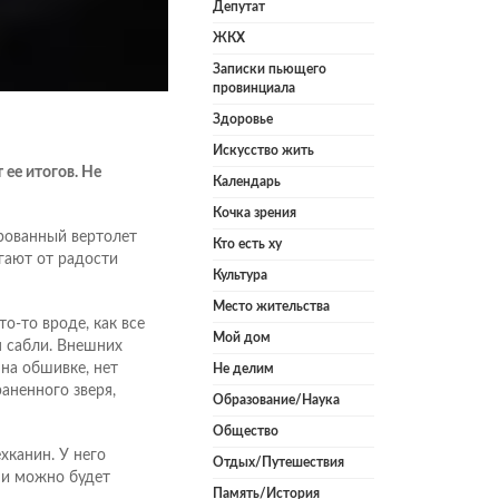
Депутат
ЖКХ
Записки пьющего
провинциала
Здоровье
Искусство жить
 ее итогов. Не
Календарь
Кочка зрения
рованный вертолет
Кто есть ху
ыгают от радости
Культура
Место жительства
о-то вроде, как все
Мой дом
я сабли. Внешних
на обшивке, нет
Не делим
аненного зверя,
Образование/Наука
Общество
хканин. У него
Отдых/Путешествия
ми можно будет
Память/История