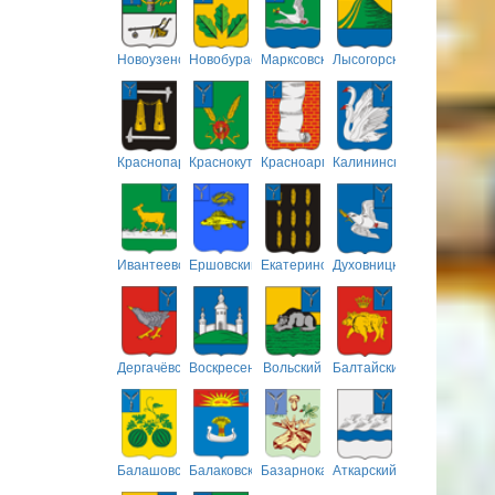
Новоузенский
Новобурасский
Марксовский
Лысогорский
Краснопартизанский
Краснокутский
Красноармейский
Калининский
Ивантеевский
Ершовский
Екатериновский
Духовницкий
Дергачёвский
Воскресенский
Вольский
Балтайский
Балашовский
Балаковский
Базарнокарабулакский
Аткарский