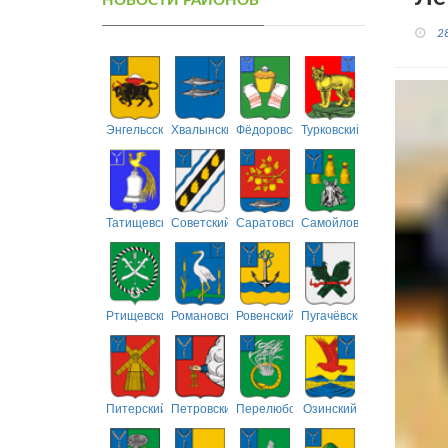
НОВОСТИ РАЙОНОВ
2
Энгельсский
Хвалынский
Фёдоровский
Турковский
Татищевский
Советский
Саратовский
Самойловский
Ртищевский
Романовский
Ровенский
Пугачёвский
Питерский
Петровский
Перелюбский
Озинский