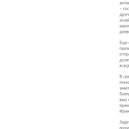
анти
– го
друг
хозя
како
днев
Еще 
през
отпр
доле
всег
В ср
помо
знае
боеп
ваш 
ирак
Иран
Заде
поли