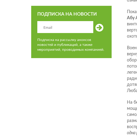
озна
Пока
ПОДПИСКА НА НОВОСТИ
Абу 
винт
верт
охоты
Подписка на рассылку анонсов
новостей и публикаций, а также
Воен
мероприятий, проводимых компанией.
верн
обор
пото
леге
ради
дотя
Люба
На б
мощи
само
разм
восп
одна 