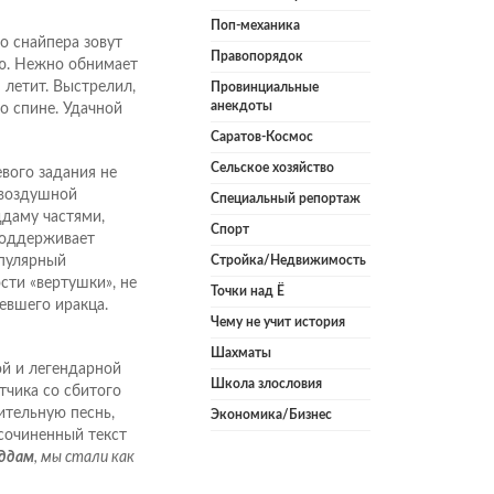
Поп-механика
о снайпера зовут
Правопорядок
ью. Нежно обнимает
 летит. Выстрелил,
Провинциальные
анекдоты
о спине. Удачной
Саратов-Космос
Сельское хозяйство
евого задания не
овоздушной
Специальный репортаж
даму частями,
Спорт
поддерживает
опулярный
Стройка/Недвижимость
сти «вертушки», не
Точки над Ё
евшего иракца.
Чему не учит история
Шахматы
ой и легендарной
Школа злословия
тчика со сбитого
ительную песнь,
Экономика/Бизнес
сочиненный текст
ддам
, мы стали как