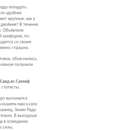
куда попадать.
ло удобнее
ют крупные, как у
 двойник? В течение
н. Объявляли
й униформе, по-
бщается со своим
венно страшно.
овок, объяснились.
сновном получили
Саид ас-Саххаф
 статисты.
ро высказался
и кушать пиво и сало
раинец. Зачем Рада
тельно. В выходные
ца в освещении
е силы,