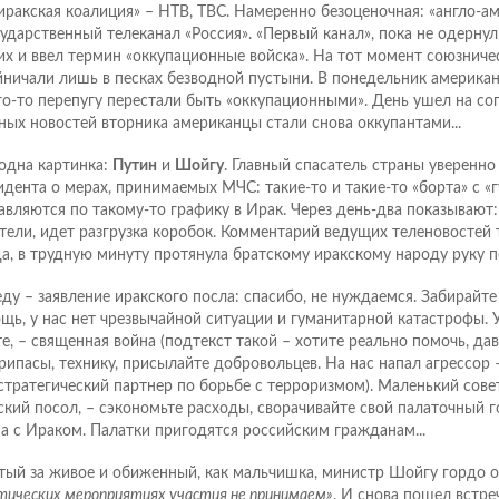
иракская коалиция» – НТВ, ТВС. Намеренно безоценочная: «англо-а
сударственный телеканал «Россия». «Первый канал», пока не одерну
их и ввел термин «оккупационные войска». На тот момент союзниче
йничали лишь в песках безводной пустыни. В понедельник американ
го-то перепугу перестали быть «оккупационными». День ушел на сог
ных новостей вторника американцы стали снова оккупантами...
одна картинка:
Путин
и
Шойгу
. Главный спасатель страны уверенно
идента о мерах, принимаемых МЧС: такие-то и такие-то «борта» с «
авляются по такому-то графику в Ирак. Через день-два показывают
тели, идет разгрузка коробок. Комментарий ведущих теленовостей т
да, в трудную минуту протянула братскому иракскому народу руку 
еду – заявление иракского посла: спасибо, не нуждаемся. Забирайт
щь, у нас нет чрезвычайной ситуации и гуманитарной катастрофы. У
те, – священная война (подтекст такой – хотите реально помочь, да
рипасы, технику, присылайте добровольцев. На нас напал агрессор
стратегический партнер по борьбе с терроризмом). Маленький совет
ский посол, – сэкономьте расходы, сворачивайте свой палаточный г
а с Ираком. Палатки пригодятся российским гражданам...
тый за живое и обиженный, как мальчишка, министр Шойгу гордо 
тических мероприятиях участия не принимаем»
. И снова пошел встре