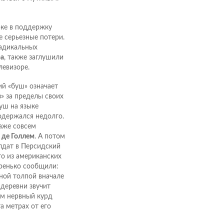
рке в поддержку
е серьезные потери.
радикальных
а
, также заглушили
левизоре.
й «буш» означает
» за пределы своих
уш на языке
одержался недолго.
аже совсем
м
де Голлем
. А потом
лдат в Персидский
о из американских
ренько сообщили:
ной толпой вначале
 деревни звучит
ам нервный курд
а метрах от его