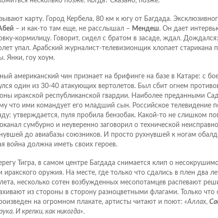
комиться несколько позже. Когда? Сказано, позже.
зывают карту. Город Кербела, 80 км к югу от Багдада. Эксклюзивног
Абей
– и как-то там еще, не расслышал –
Мендеш
. Он дает интерв
овку-кормилицу. Говорит, сидел с братом в засаде, ждал. Дождался:
олет упал. Арабский журналист-телевизионщик хлопает старикана п
. Янки, гоу хоум.
ный американский чин признает на брифинге на базе в Катаре: с бо
улся один из 30-40 атакующих вертолетов. Был сбит огнем против
оны иракской республиканской гвардии. Наиболее преданными Сад
му что ими командует его младший сын. Российское телевидение 
нду: утверждается, пуля пробила бензобак. Какой-то не слишком п
оканал сумбурно и неуверенно заговорил о технической неисправно
нувшей до авиабазы союзников. И просто рухнувшей к ногам обалд
я война должна иметь своих героев.
ерегу Тигра, в самом центре Багдада снимается клип о несокрушим
 иракского оружия. На месте, где только что сдались в плен два ле
лета, несколько сотен возбужденных месопотамцев распевают реш
ахивают из стороны в сторону разноцветными флагами. Только что 
роизведен на огромном плакате, артисты читают и поют:
«Аллах,
Са
рука. И крепки, как никогда»
.