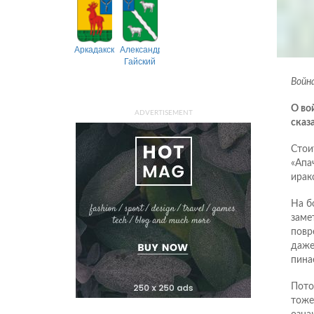
Аркадакский
Александрово-
Гайский
Война
О во
ADVERTISEMENT
сказ
Стои
«Апа
ирак
На б
заме
повр
даже
пина
Пото
тоже