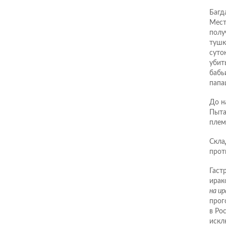
Багд
Мест
полу
тушк
суто
убит
бабь
папа
До н
Пыта
плем
Скла
прот
Гаст
ирак
на и
прог
в Ро
искл