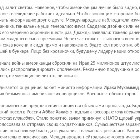
ад залит светом. Наверное, чтобы американцам лучше было видно, 
ное телевидение работает идеально. Чтобы воюющим сторонам бы
чать информацию друг о друге. Международные наблюдатели изуча
анчика, гениальные уши генералиссимуса Саддама: двойник или не
к его уверенно хоронили шесть раз. Дважды заявляли: тяжело ране
ым младшего сына-преемника. Через час сюжет – сыночек в военно
и сжав колени и сидя прямо и напряженно, будто кол проглотил, о
шей в бункере. Лицо без кровиночки, будущему лидеру нации откро
ачала войны американцы сбросили на Ирак 25 миллионов штук лист
лись распропагандировать ополченцев. Рекламную продукцию в о
ена, не умеющие ни читать, ни писать.
дывается ощущение: воюет министр информации
Ирака Мухаммед 
ив безымянных американских пиарщиков. Военные с обеих сторон –
рономические предпочтения становятся объектами пропаганды. Бод
ский посол в России
Аббас Халаф
о подлых агрессорах
: «они обещал
ракских площадях»
. Стало понятно, зачем примкнул к НАТО щирый ук
олосовала за отправку своих солдат-химиков. Сумасшествие зарази
ссии, пока некому было дать указания, телеканалы резвились. Разни
ючительно лексическая. Международно-нейтральная: «союзнически