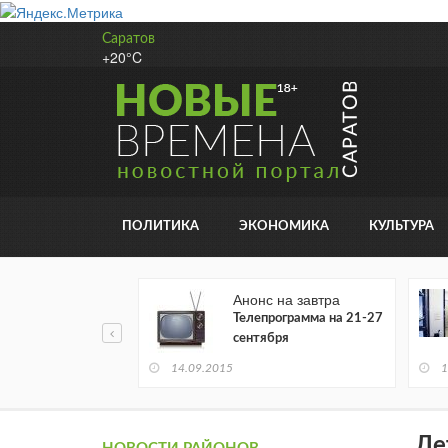
Саратов
+20°C
ПОЛИТИКА
ЭКОНОМИКА
КУЛЬТУРА
ре
Анонс на завтра
удожественной
Телепрограмма на 21-27
атуры читается в
сентября
ронном виде
14.09.2015
1
Ле