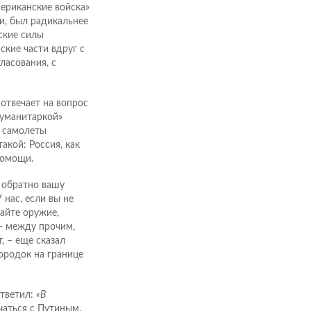
мериканские войска»
ли, был радикальнее
ские силы
ские части вдруг с
ласования, с
 отвечает на вопрос
гуманитаркой»
: самолеты
акой: Россия, как
помощи.
е обратно вашу
 нас, если вы не
вайте оружие,
 – между прочим,
, – еще сказал
ородок на границе
ответил:
«В
чаться с Путиным.