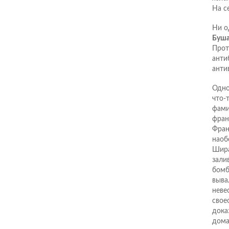
На с
Ни о
Буш
Прот
анти
анти
Одно
что-
фами
фран
Фран
наоб
Шира
зали
бомб
выва
неве
свое
дока
дома.