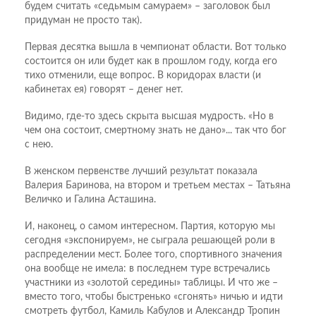
будем считать «седьмым самураем» – заголовок был
придуман не просто так).
Первая десятка вышла в чемпионат области. Вот только
состоится он или будет как в прошлом году, когда его
тихо отменили, еще вопрос. В коридорах власти (и
кабинетах ея) говорят – денег нет.
Видимо, где-то здесь скрыта высшая мудрость. «Но в
чем она состоит, смертному знать не дано»... так что бог
с нею.
В женском первенстве лучший результат показала
Валерия Баринова, на втором и третьем местах – Татьяна
Величко и Галина Асташина.
И, наконец, о самом интересном. Партия, которую мы
сегодня «экспонируем», не сыграла решающей роли в
распределении мест. Более того, спортивного значения
она вообще не имела: в последнем туре встречались
участники из «золотой середины» таблицы. И что же –
вместо того, чтобы быстренько «сгонять» ничью и идти
смотреть футбол, Камиль Кабулов и Александр Тропин