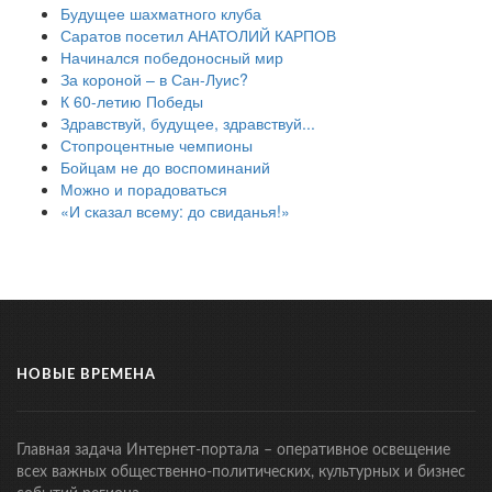
Будущее шахматного клуба
Саратов посетил АНАТОЛИЙ КАРПОВ
Начинался победоносный мир
За короной – в Сан-Луис?
К 60-летию Победы
Здравствуй, будущее, здравствуй...
Стопроцентные чемпионы
Бойцам не до воспоминаний
Можно и порадоваться
«И сказал всему: до свиданья!»
НОВЫЕ ВРЕМЕНА
Главная задача Интернет-портала – оперативное освещение
всех важных общественно-политических, культурных и бизнес