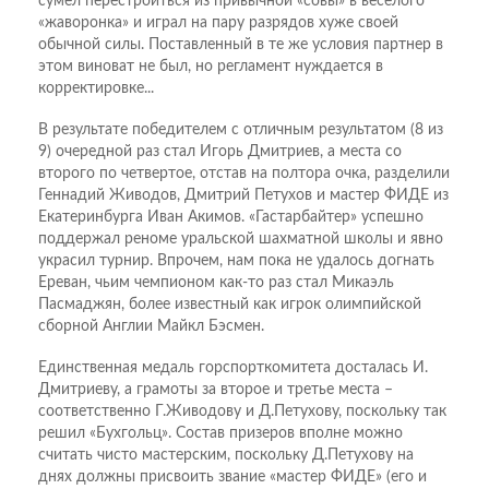
сумел перестроиться из привычной «совы» в веселого
«жаворонка» и играл на пару разрядов хуже своей
обычной силы. Поставленный в те же условия партнер в
этом виноват не был, но регламент нуждается в
корректировке...
В результате победителем с отличным результатом (8 из
9) очередной раз стал Игорь Дмитриев, а места со
второго по четвертое, отстав на полтора очка, разделили
Геннадий Живодов, Дмитрий Петухов и мастер ФИДЕ из
Екатеринбурга Иван Акимов. «Гастарбайтер» успешно
поддержал реноме уральской шахматной школы и явно
украсил турнир. Впрочем, нам пока не удалось догнать
Ереван, чьим чемпионом как-то раз стал Микаэль
Пасмаджян, более известный как игрок олимпийской
сборной Англии Майкл Бэсмен.
Единственная медаль горспорткомитета досталась И.
Дмитриеву, а грамоты за второе и третье места –
соответственно Г.Живодову и Д.Петухову, поскольку так
решил «Бухгольц». Состав призеров вполне можно
считать чисто мастерским, поскольку Д.Петухову на
днях должны присвоить звание «мастер ФИДЕ» (его и