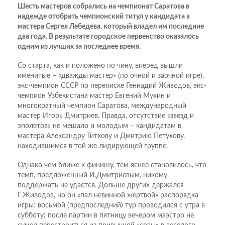
Шесть мастеров собрались на чемпионат Саратова в
надежде отобрать чемпионский титул у кандидата в
мастера Сергея Лебедева, который владел им последние
два года. В результате городское первенство оказалось
одним из лучших за последнее время.
Со старта, как и положено по чину, вперед вышли
именитые – «дважды мастер» (по очной и заочной игре),
экс-чемпион СССР по переписке Геннадий Живодов, экс-
чемпион Узбекистана мастер Евгений Мухин и
многократный чемпион Саратова, международный
мастер Игорь Дмитриев. Правда, отсутствие «звезд и
эполетов» не мешало и молодым – кандидатам в
мастера Александру Титкову и Дмитрию Петухову,
находившимся в той же лидирующей группе.
Однако чем ближе к финишу, тем яснее становилось, что
темп, предложенный И.Дмитриевым, никому
поддержать не удастся. Дольше других держался
Г.Живодов, но он «пал невинной жертвой» распорядка
игры: восьмой (предпоследний) тур проводился с утра в
субботу; после партии в пятницу вечером маэстро не