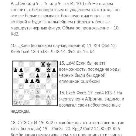
9. ...Сe6 (или 9. ...f5, или 9. ...ехf4) 10. fxe5 Не станем
спешить с бесповоротным осуждением этого хода, но
все же белые вскрывают большую диагональ... по
которой и будут в дальнейшем пролегать боевые
маршруты черных фигур. Обычное продолжение – 10.
Кd2.
10. ...Кxe5 (во всяком случае, идейно!) 11. Кf4 Фb6 12.
Кxe6 fxe6 13. Лxf8+ Лxf8 14. Фe2 d5 15. b4
15. ...d4! Если бы не эта
возможность, последние ходы
черных были бы одной
сплошной ошибкой!
16. bxc5 Фxc5 17. cxd4 Кf3+! На
жертву коня А.Тропин, видимо, и
возлагал свои небеспочвенные
надежды.
18. Сxf3 Сxd4 19. Кd2 («освобождая от ответственности»
хотя бы ладью) 19. ...Сxe3+ 20. Kрg2 Сxd2 21. Фxd2 Кc6
Комбинация симпатична тем, что предпринята из чисто