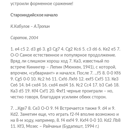
устроили форменное сражение!
Староиндийское начало
К.Кабулов – А.Тропин
Саратов, 2004
1. e4 c5 2. d3 g6 3. g3 Сg7 4. Сg2 Кc6 5. c3 d6 6. Кe2 e5 7.
O-O Самое естественное и популярное продолжение.
Вряд ли слишком хорош ход 7. Ка3, известный по
встрече Кинингер – Лепин (Мюнхен, 1941), с которой,
впрочем, «субвариант» и начался. После 7. ...f5 8. 0-0 Кf6
9. Сg5 0-0 10. Кс2 h6 11. Схf6 Лхf6 12. ехf5 Схf5 13. Ке3
Се6 14. b4 схd4 16. схd4 ехd4 16. Кс2 Сс4 17. b3 Са6 18.
Ка3 d5 19. Кf4 Схf1 20. Фхf1 черные проиграли – но,
честно говоря, благодаря усилиям обеих сторон.
7. ...Кge7 8. Сe3 O-O 9. f4 Встречается также 9. d4 и 9.
Кd2. Заметим еще, что играть f2-f4 вполне возможно и
на 8-м ходу, например, 8. f4 ехf4 9. Кхf4 0-0 10. Кd2 Лb8
11. Кf3, Мозес – Райчаньи (Будапешт, 1994 г.)