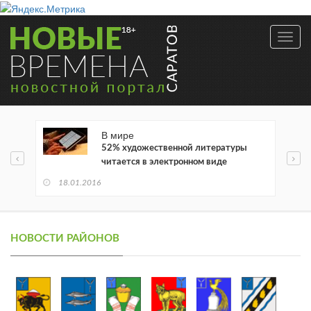
Toggl
navig
В мире
52% художественной литературы
читается в электронном виде
18.01.2016
НОВОСТИ РАЙОНОВ