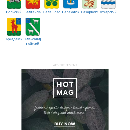
Вольский
Балтайский
Балашовский
Балаковский
Базарнокарабулакский
Аткарский
Аркадакский
Александрово-
Гайский
ADVERTISEMENT