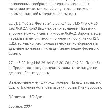
позиционных соображений: черные «всего лишь»
захватили несколько линий и пунктов, не получив
покамест никакой материальной выгоды.
22. Лc1 Фd6 23. Фe3 e5 24. Лc5 Кd4 25. Лd5 Фf6 -/+ 26.
Сe2 Лc8 27. Kрh3 Видимо, от «отвращения» (кавычки,
впрочем, можно и снять) к угрозе Лс8-с2. Впрочем, если
переживать неприятности по мере их поступления (27.
Сd1), то неясно, как помешать черным комбинировать
давление по линии «f» с надвиганием пешек ферзевого
фланга.
27. ...g5 28. Kрg4 h6 29. h4 Лc2 30. Сd1 Лh2 31. Лxd4 h5+
(!) Продолжая атаку (поскольку ладья тоже никуда не
денется). Белые сдались.
В заключение – лучший ход турнира. На наш взгляд, его
сделал Валерий Астапов в партии против Ильи Боброва.
В.Астапов – И.Бобров
Саратов, 2004