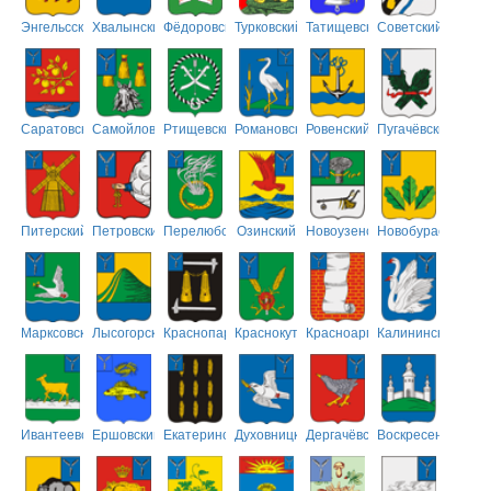
Энгельсский
Хвалынский
Фёдоровский
Турковский
Татищевский
Советский
Саратовский
Самойловский
Ртищевский
Романовский
Ровенский
Пугачёвский
Питерский
Петровский
Перелюбский
Озинский
Новоузенский
Новобурасский
Марксовский
Лысогорский
Краснопартизанский
Краснокутский
Красноармейский
Калининский
Ивантеевский
Ершовский
Екатериновский
Духовницкий
Дергачёвский
Воскресенский