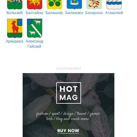
Вольский
Балтайский
Балашовский
Балаковский
Базарнокарабулакский
Аткарский
Аркадакский
Александрово-
Гайский
ADVERTISEMENT