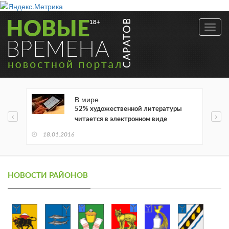
Toggl
navig
В мире
52% художественной литературы
читается в электронном виде
18.01.2016
НОВОСТИ РАЙОНОВ