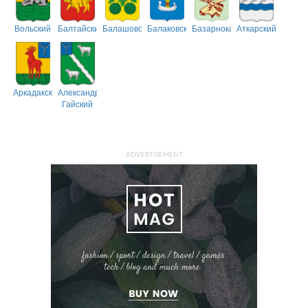
Вольский
Балтайский
Балашовский
Балаковский
Базарнокарабулакский
Аткарский
Аркадакский
Александрово-
Гайский
ADVERTISEMENT