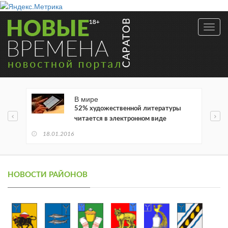
Toggl
navig
В мире
52% художественной литературы
читается в электронном виде
18.01.2016
НОВОСТИ РАЙОНОВ