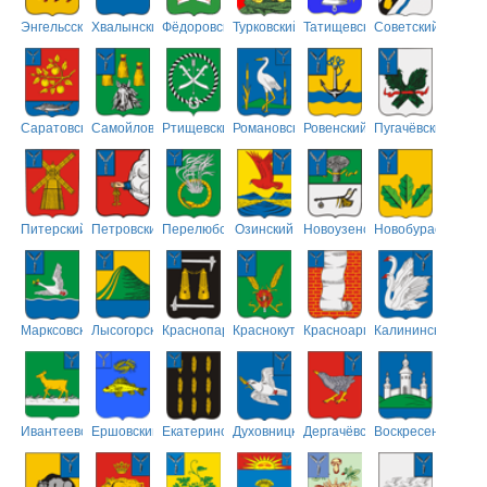
Энгельсский
Хвалынский
Фёдоровский
Турковский
Татищевский
Советский
Саратовский
Самойловский
Ртищевский
Романовский
Ровенский
Пугачёвский
Питерский
Петровский
Перелюбский
Озинский
Новоузенский
Новобурасский
Марксовский
Лысогорский
Краснопартизанский
Краснокутский
Красноармейский
Калининский
Ивантеевский
Ершовский
Екатериновский
Духовницкий
Дергачёвский
Воскресенский