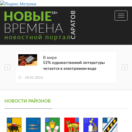
Toggl
navig
В мире
52% художественной литературы
читается в электронном виде
18.01.2016
НОВОСТИ РАЙОНОВ