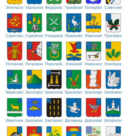
Энгельсский
Хвалынский
Фёдоровский
Турковский
Татищевский
Советский
Саратовский
Самойловский
Ртищевский
Романовский
Ровенский
Пугачёвский
Питерский
Петровский
Перелюбский
Озинский
Новоузенский
Новобурасский
Марксовский
Лысогорский
Краснопартизанский
Краснокутский
Красноармейский
Калининский
Ивантеевский
Ершовский
Екатериновский
Духовницкий
Дергачёвский
Воскресенский