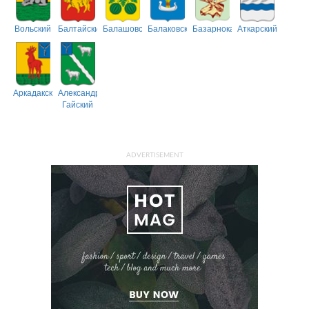
Вольский
Балтайский
Балашовский
Балаковский
Базарнокарабулакский
Аткарский
Аркадакский
Александрово-
Гайский
ADVERTISEMENT