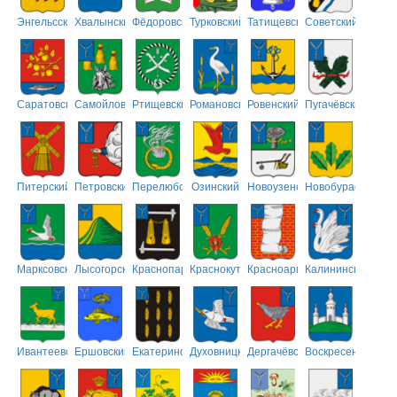
Энгельсский
Хвалынский
Фёдоровский
Турковский
Татищевский
Советский
Саратовский
Самойловский
Ртищевский
Романовский
Ровенский
Пугачёвский
Питерский
Петровский
Перелюбский
Озинский
Новоузенский
Новобурасский
Марксовский
Лысогорский
Краснопартизанский
Краснокутский
Красноармейский
Калининский
Ивантеевский
Ершовский
Екатериновский
Духовницкий
Дергачёвский
Воскресенский