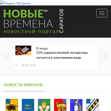
Toggl
navig
В мире
52% художественной литературы
читается в электронном виде
18.01.2016
НОВОСТИ РАЙОНОВ