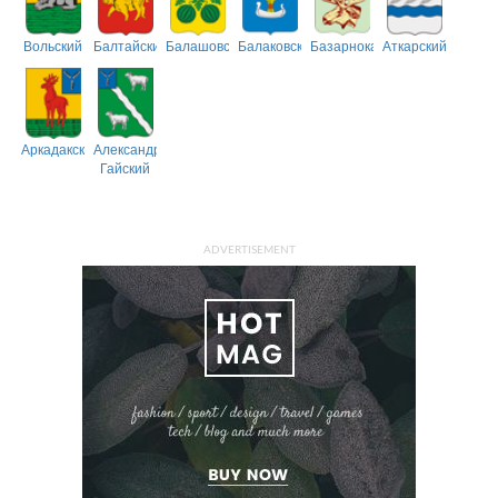
Вольский
Балтайский
Балашовский
Балаковский
Базарнокарабулакский
Аткарский
Аркадакский
Александрово-
Гайский
ADVERTISEMENT