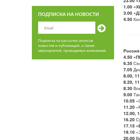
23.00
«
1.00
«Х
3.00
«Д
ПОДПИСКА НА НОВОСТИ
4.50
Кон
Подписка на рассылку анонсов
новостей и публикаций, а также
Россия
мероприятий, проводимых компанией.
4.50
«П
6.35
Сел
7.05
Диа
8.00, 11
8.20, 11
8.30
Вое
9.00
Тан
10.05
«С
11.20
«М
12.00, 1
16.20
Су
17.15
«
19.10
«З
20.00
Ве