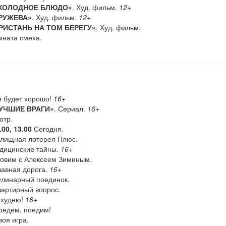
ХОЛОДНОЕ БЛЮДО»
. Худ. фильм.
12+
РУЖЕВА»
. Худ. фильм.
12+
РИСТАНЬ НА ТОМ БЕРЕГУ»
. Худ. фильм.
ната смеха.
 будет хорошо!
16+
УЧШИЕ ВРАГИ»
. Сериал.
16+
тр.
.00, 13.00
Сегодня.
ищная лотерея Плюс.
ицинские тайны.
16+
овим с Алексеем Зиминым.
авная дорога.
16+
линарный поединок.
артирный вопрос.
худею!
16+
едем, поедим!
оя игра.