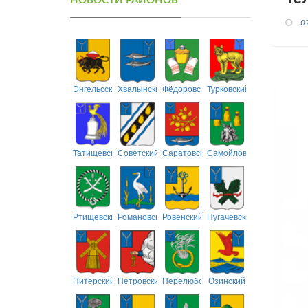
НОВОСТИ РАЙОНОВ
0
Энгельсский
Хвалынский
Фёдоровский
Турковский
Татищевский
Советский
Саратовский
Самойловский
Ртищевский
Романовский
Ровенский
Пугачёвский
Питерский
Петровский
Перелюбский
Озинский