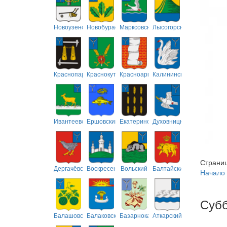
Новоузенский
Новобурасский
Марксовский
Лысогорский
Краснопартизанский
Краснокутский
Красноармейский
Калининский
Ивантеевский
Ершовский
Екатериновский
Духовницкий
Страница
Дергачёвский
Воскресенский
Вольский
Балтайский
Начало
Субб
Балашовский
Балаковский
Базарнокарабулакский
Аткарский