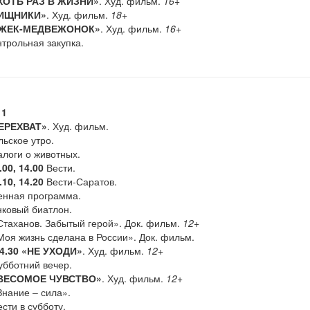
ХОТЬ РАЗ В ЖИЗНИ»
. Худ. фильм.
16+
ИЩНИКИ»
. Худ. фильм.
18+
ЖЕК-МЕДВЕЖОНОК»
. Худ. фильм.
16+
трольная закупка.
 1
ЕРЕХВАТ»
. Худ. фильм.
ьское утро.
логи о животных.
.00, 14.00
Вести.
.10, 14.20
Вести-Саратов.
нная программа.
ковый биатлон.
таханов. Забытый герой». Док. фильм.
12+
оя жизнь сделана в России». Док. фильм.
4.30
«НЕ УХОДИ»
. Худ. фильм.
12+
бботний вечер.
ВЕСОМОЕ ЧУВСТВО»
. Худ. фильм.
12+
нание – сила».
сти в субботу.