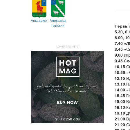
Аркадакский
Александрово-
Гайский
Первый
5.30, 6.
6.00, 10
7.40
«Л
ADVERTISEMENT
8.45
«См
9.00
Игр
9.45
Сло
10.15
См
10.55
«В
12.15
Ид
13.10
На
14.00
«
15.45
Го
18.00
Ве
18.10
Кт
19.10
ДО
21.00
Вр
21.20
Се