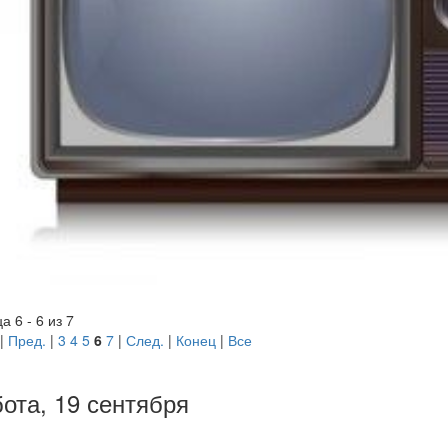
 6 - 6 из 7
|
Пред.
|
3
4
5
6
7
|
След.
|
Конец
|
Все
ота, 19 сентября