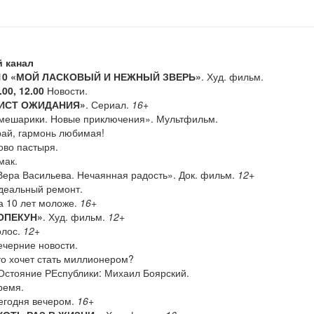
 канал
10
«МОЙ ЛАСКОВЫЙ И НЕЖНЫЙ ЗВЕРЬ»
. Худ. фильм.
.00, 12.00
Новости.
ИСТ ОЖИДАНИЯ»
. Сериал.
16+
ешарики. Новые приключения». Мультфильм.
ай, гармонь любимая!
во пастыря.
ак.
ера Васильева. Нечаянная радость». Док. фильм.
12+
еальный ремонт.
 10 лет моложе.
16+
ОПЕКУН»
. Худ. фильм.
12+
лос.
12+
черние новости.
о хочет стать миллионером?
стояние РЕспублики: Михаил Боярский.
емя.
годня вечером.
16+