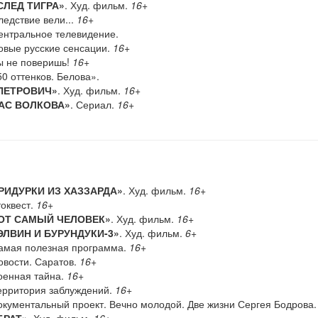
СЛЕД ТИГРА»
. Худ. фильм.
16+
едствие вели...
16+
нтральное телевидение.
вые русские сенсации.
16+
 не поверишь!
16+
0 оттенков. Белова».
ПЕТРОВИЧ»
. Худ. фильм.
16+
АС ВОЛКОВА»
. Сериал.
16+
РИДУРКИ ИЗ ХАЗЗАРДА»
. Худ. фильм.
16+
оквест.
16+
ОТ САМЫЙ ЧЕЛОВЕК»
. Худ. фильм.
16+
ЭЛВИН И БУРУНДУКИ-3»
. Худ. фильм.
6+
мая полезная программа.
16+
вости. Саратов.
16+
енная тайна.
16+
рритория заблуждений.
16+
кументальный проект. Вечно молодой. Две жизни Сергея Бодрова.
БРАТ»
. Худ. фильм.
16+