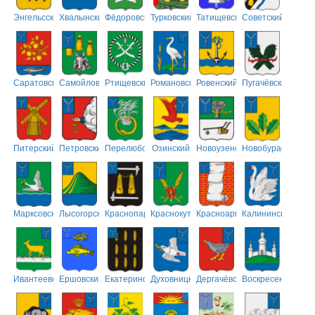
Энгельсский
Хвалынский
Фёдоровский
Турковский
Татищевский
Советский
Саратовский
Самойловский
Ртищевский
Романовский
Ровенский
Пугачёвский
Питерский
Петровский
Перелюбский
Озинский
Новоузенский
Новобурасский
Марксовский
Лысогорский
Краснопартизанский
Краснокутский
Красноармейский
Калининский
Ивантеевский
Ершовский
Екатериновский
Духовницкий
Дергачёвский
Воскресенский