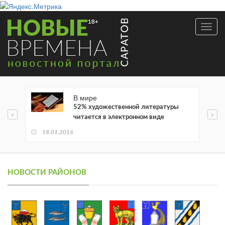
Toggl
navig
В мире
52% художественной литературы
читается в электронном виде
18.01.2016
НОВОСТИ РАЙОНОВ