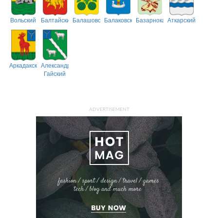
Вольский
Балтайский
Балашовский
Балаковский
Базарнокарабулакский
Аткарский
Аркадакский
Александрово-
Гайский
ADVERTISEMENT