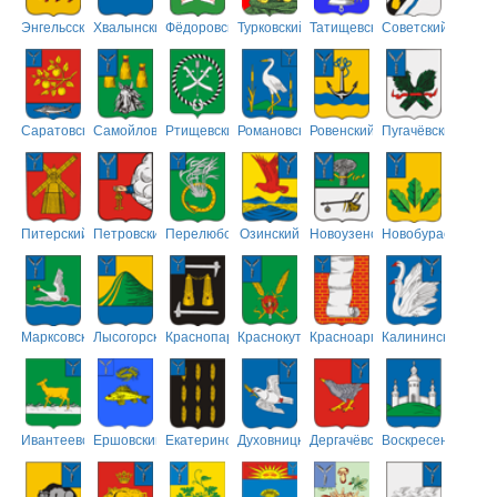
Энгельсский
Хвалынский
Фёдоровский
Турковский
Татищевский
Советский
Саратовский
Самойловский
Ртищевский
Романовский
Ровенский
Пугачёвский
Питерский
Петровский
Перелюбский
Озинский
Новоузенский
Новобурасский
Марксовский
Лысогорский
Краснопартизанский
Краснокутский
Красноармейский
Калининский
Ивантеевский
Ершовский
Екатериновский
Духовницкий
Дергачёвский
Воскресенский