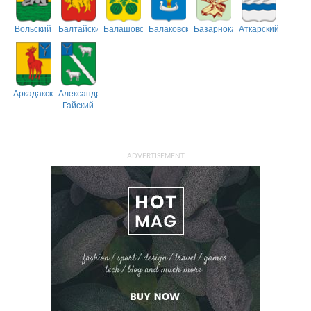
Вольский
Балтайский
Балашовский
Балаковский
Базарнокарабулакский
Аткарский
Аркадакский
Александрово-
Гайский
ADVERTISEMENT