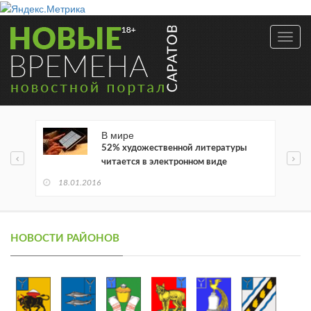
Toggl
navig
В мире
52% художественной литературы
читается в электронном виде
18.01.2016
НОВОСТИ РАЙОНОВ