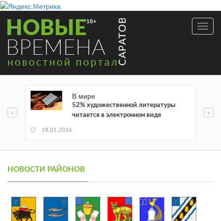
Toggl
navig
В мире
52% художественной литературы
читается в электронном виде
18.01.2016
НОВОСТИ РАЙОНОВ