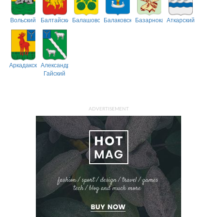
Вольский
Балтайский
Балашовский
Балаковский
Базарнокарабулакский
Аткарский
Аркадакский
Александрово-
Гайский
ADVERTISEMENT