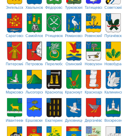
Энгельсский
Хвалынский
Фёдоровский
Турковский
Татищевский
Советский
Саратовский
Самойловский
Ртищевский
Романовский
Ровенский
Пугачёвский
Питерский
Петровский
Перелюбский
Озинский
Новоузенский
Новобурасский
Марксовский
Лысогорский
Краснопартизанский
Краснокутский
Красноармейский
Калининский
Ивантеевский
Ершовский
Екатериновский
Духовницкий
Дергачёвский
Воскресенский