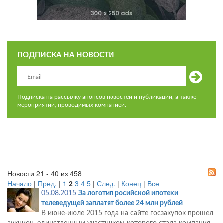
ПОДПИСКА НА НОВОСТИ
Подписка на рассылку анонсов новостей и публикаций, а также
мероприятий, проводимых компанией.
Новости 21 - 40 из 458
Начало
|
Пред.
|
1
2
3
4
5
|
След.
|
Конец
|
Все
05.08.2015
За логотип росийской ипотеки
телеведущей заплатят более 24 млн рублей
В июне-июле 2015 года на сайте госзакупок прошел