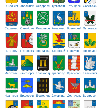
Энгельсский
Хвалынский
Фёдоровский
Турковский
Татищевский
Советский
Саратовский
Самойловский
Ртищевский
Романовский
Ровенский
Пугачёвский
Питерский
Петровский
Перелюбский
Озинский
Новоузенский
Новобурасский
Марксовский
Лысогорский
Краснопартизанский
Краснокутский
Красноармейский
Калининский
Ивантеевский
Ершовский
Екатериновский
Духовницкий
Дергачёвский
Воскресенский