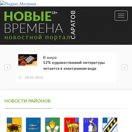
Toggl
navig
В мире
52% художественной литературы
читается в электронном виде
18.01.2016
НОВОСТИ РАЙОНОВ