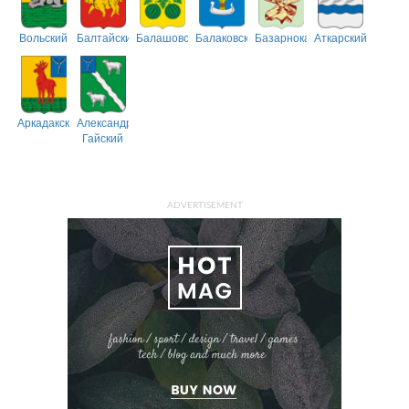
Вольский
Балтайский
Балашовский
Балаковский
Базарнокарабулакский
Аткарский
Аркадакский
Александрово-
Гайский
ADVERTISEMENT