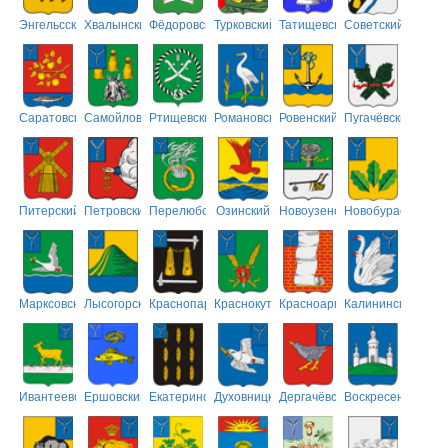
Энгельсский
Хвалынский
Фёдоровский
Турковский
Татищевский
Советский
Саратовский
Самойловский
Ртищевский
Романовский
Ровенский
Пугачёвский
Питерский
Петровский
Перелюбский
Озинский
Новоузенский
Новобурасский
Марксовский
Лысогорский
Краснопартизанский
Краснокутский
Красноармейский
Калининский
Ивантеевский
Ершовский
Екатериновский
Духовницкий
Дергачёвский
Воскресенский