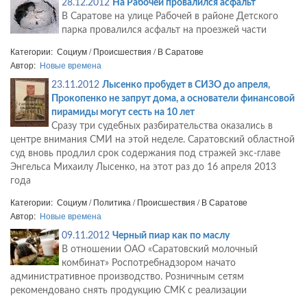
28.12.2012
На Рабочей провалился асфальт
В Саратове на улице Рабочей в районе Детского
парка провалился асфальт на проезжей части
Категории: Социум / Происшествия / В Саратове
Автор:
Новые времена
23.11.2012
Лысенко пробудет в СИЗО до апреля,
Прокопенко не запрут дома, а основатели финансовой
пирамиды могут сесть на 10 лет
Сразу три судебных разбирательства оказались в
центре внимания СМИ на этой неделе. Саратовский областной
суд вновь продлил срок содержания под стражей экс-главе
Энгельса Михаилу Лысенко, на этот раз до 16 апреля 2013
года
Категории: Социум / Политика / Происшествия / В Саратове
Автор:
Новые времена
09.11.2012
Черный пиар как по маслу
В отношении ОАО «Саратовский молочный
комбинат» Роспотребнадзором начато
административное производство. Розничным сетям
рекомендовано снять продукцию СМК с реализации