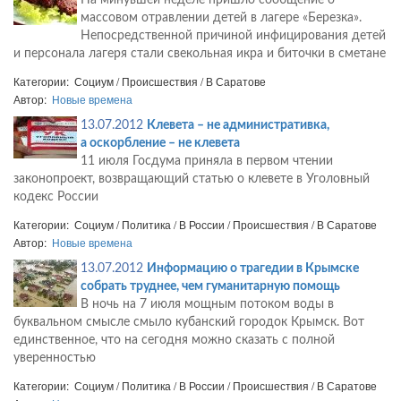
На минувшей неделе пришло сообщение о
массовом отравлении детей в лагере «Березка».
Непосредственной причиной инфицирования детей
и персонала лагеря стали свекольная икра и биточки в сметане
Категории: Социум / Происшествия / В Саратове
Автор:
Новые времена
13.07.2012
Клевета – не административка,
а оскорбление – не клевета
11 июля Госдума приняла в первом чтении
законопроект, возвращающий статью о клевете в Уголовный
кодекс России
Категории: Социум / Политика / В России / Происшествия / В Саратове
Автор:
Новые времена
13.07.2012
Информацию о трагедии в Крымске
собрать труднее, чем гуманитарную помощь
В ночь на 7 июля мощным потоком воды в
буквальном смысле смыло кубанский городок Крымск. Вот
единственное, что на сегодня можно сказать с полной
уверенностью
Категории: Социум / Политика / В России / Происшествия / В Саратове