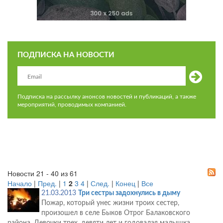
ПОДПИСКА НА НОВОСТИ
Подписка на рассылку анонсов новостей и публикаций, а также
мероприятий, проводимых компанией.
Новости 21 - 40 из 61
Начало
|
Пред.
|
1
2
3
4
|
След.
|
Конец
|
Все
21.03.2013
Три сестры задохнулись в дыму
Пожар, который унес жизни троих сестер,
произошел в селе Быков Отрог Балаковского