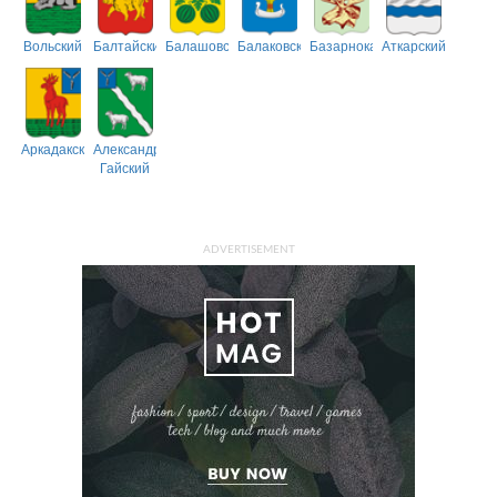
Вольский
Балтайский
Балашовский
Балаковский
Базарнокарабулакский
Аткарский
Аркадакский
Александрово-
Гайский
ADVERTISEMENT