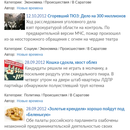
Категории: Экономика / Происшествия / В Саратове
Автор:
Новые времена
12.10.2012
Сгоревший ТЮЗ: Дело на 300 миллионов
Ход расследования уголовного дела
взят прокуратурой области на контроль. По
предварительной версии МЧС, пожар произошел
из-за неосторожного обращения с огнем на чердаке театра
Категории: Социум / Экономика / Происшествия / В Саратове
Автор:
Новые времена
28.09.2012
Кошка сдохла, хвост облез
Кандидаты решили не играть в молчанку, а
посильнее раздуть угли скандального пиара. В
четверг утром на двери штаб-квартиры ЛДПР
партийцы обнаружили полуистлевший труп котенка
Категории: Политика / Происшествия / В Саратове
Автор:
Новые времена
28.09.2012
«Золотые кренделя» хорошо пойдут под
«Беленькую»
Обе палаты российского парламента озабочены
незаконной предпринимательской деятельностью своих