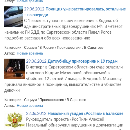
Автор:
Новые времена
29.06.2012
Полиция уже растонировалась, остальные
– на очереди
С 1 июля вступают в силу изменения в Кодекс об
административных правонарушениях РФ. В четверг
начальник ГИБДД по Саратовской области Павел Рогов
подробно рассказал обо всех нововведениях
Категории: Социум / В России / Происшествия / В Саратове
Автор:
Новые времена
29.06.2012
Детоубийцу приговорили к 19 годам
В четверг в Саратовском областном суде огласили
приговор Кадрие Мизиновой, обвиняемой в
убийстве 12-летней Ильнары Ягудиной. Мизинову
признали виновной в похищении, вымогательстве и убийстве
девочки
Категории: Социум / Происшествия / В Саратове
Автор:
Новые времена
22.06.2012
Навальный увидел «РосПил» в Балакове
Руководитель проекта «РосПил» Алексей
Навальный обнаружил нарушения в документации