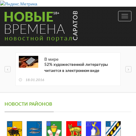
Toggl
navig
В мире
52% художественной литературы
читается в электронном виде
18.01.2016
НОВОСТИ РАЙОНОВ