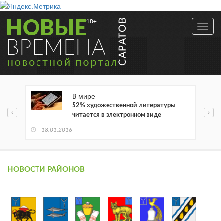
Toggl
navig
В мире
52% художественной литературы
читается в электронном виде
18.01.2016
НОВОСТИ РАЙОНОВ