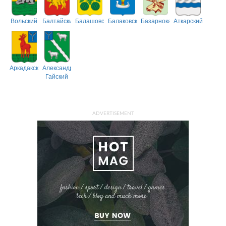
Вольский
Балтайский
Балашовский
Балаковский
Базарнокарабулакский
Аткарский
Аркадакский
Александрово-
Гайский
ADVERTISEMENT