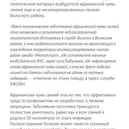
генетический материал возбудителя африканской чумы
свиней еще и на несанкционированных свалках
Вольского района.
«Факт возникновения заболевания африканской чумы свиней
стал возможен в результате неблагоприятной
эпизоотической обстановки в городе Вольске и Вольском
районе, о чем свидетельствует наличие на прилегающей к
учреждению территории несанкционированных свалок:
район завода «Металлист», где установлено наличие
возбудителей АЧС, овраг села Бабушино, где зафиксирован
геном африканской чумы свиней, а также факт падежа
свиней от данного заболевания на одном из частных
подворий»,
– отметили по этому поводу в пресс-службе
УФСИН.
Африканская чума свиней опасна тем, что эффективных
средств профилактики не разработано, а лечение
запрещено. Заболевшее поголовье приходится
полностью уничтожать, равно как и всех свиней в
радиусе 20 километров от очага инфекции.
Распространение болезни может нанести огромный