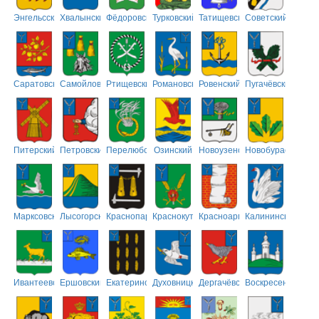
Энгельсский
Хвалынский
Фёдоровский
Турковский
Татищевский
Советский
Саратовский
Самойловский
Ртищевский
Романовский
Ровенский
Пугачёвский
Питерский
Петровский
Перелюбский
Озинский
Новоузенский
Новобурасский
Марксовский
Лысогорский
Краснопартизанский
Краснокутский
Красноармейский
Калининский
Ивантеевский
Ершовский
Екатериновский
Духовницкий
Дергачёвский
Воскресенский